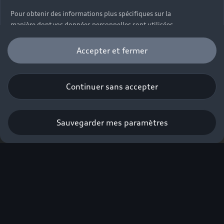
Pour obtenir des informations plus spécifiques sur la
manière dont vos données personnelles sont utilisées,
veuillez consulter notre
Politique de confidentialité
et
notre
Politique sur les cookies
.
Accepter et fermer
Continuer sans accepter
Sauvegarder mes paramètres
Nous ne serons
pas satisfaits