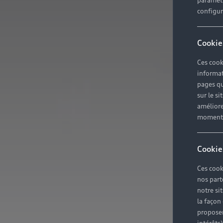
paramètr
configura
Cookie
Ces cook
informat
pages qu
sur le si
améliore
moment r
Cookie
Ces cook
nos part
notre si
la façon
proposer