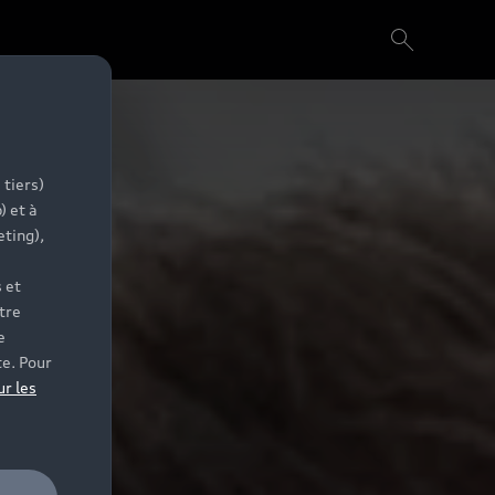
 tiers)
) et à
eting),
 et
tre
e
te. Pour
ur les