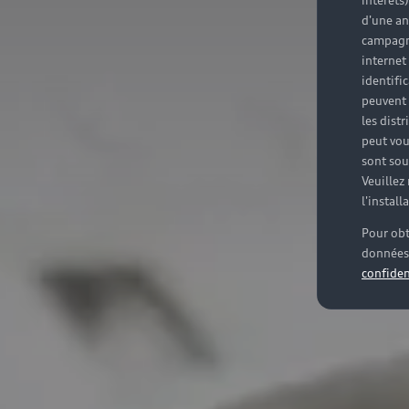
intérêts
d'une an
campagne
internet
identifi
peuvent 
les dist
peut vou
sont souv
Veuillez
l'instal
Pour obt
données 
confiden