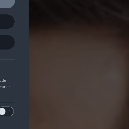
s de
teur de