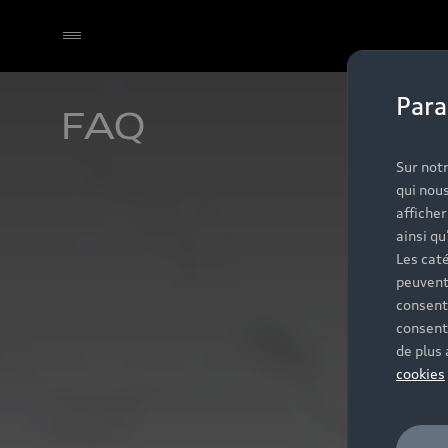
Para
FAQ
Select dealer
Sur notr
qui nous
affiche
ainsi qu
Les caté
peuvent
consent
consent
de plus
cookies