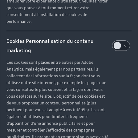
améliorer votre expérience d'utilisateur. Veuillez noter
et services innovants. À chaque instant, vous êtes
que vous pouvez à tout moment retirer votre
connecté à votre environnement.
consentement à l'installation de cookies de
performance.
Connecter mon Audi
Cookies Personnalisation du contenu
marketing
Ces cookies sont placés entre autres par Adobe
Analytics, mais également par nos partenaires. Ils
collectent des informations sur la façon dont vous
utilisez notre site internet, par exemple les pages que
vous consultez le plus souvent et la façon dont vous
vous déplacez sur le site. L'objectif de ces cookies est
de vous proposer un contenu personnalisé (plus
pertinent pour vous et adapté à vos intérêts). Ils sont
Plan d’entretien numérique
également utilisés pour limiter la fréquence
d'apparition d'une annonce publicitaire et pour
Un suivi rigoureux de l’entretien de votre véhicule
mesurer et contrôler l'efficacité des campagnes
est primordial. Bénéficiez ainsi d’un suivi exact et
publicitaires. Ils prennent en compte si vous avez visité