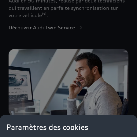
Audi en 90 minutes, réalisé par deux techniciens
qui travaillent en parfaite synchronisation sur
votre véhicule⁽³⁾.
Découvrir Audi Twin Service
Paramètres des cookies
Horaires élargis