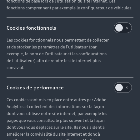
fonctions de base lors de l'utilisation du site internet. Ces
informent si une opération complémentaire est
fonctions comprennent par exemple le configurateur de véhicules.
nécessaire, grâce à une vidéo explicative⁽⁵⁾.
Découvrir Audi Cam
Cookies fonctionnels
Les cookies fonctionnels nous permettent de collecter
et de stocker les paramètres de l'utilisateur (par
exemple, le nom de l'utilisateur et les configurations
de l'utilisateur) afin de rendre le site internet plus
convivial.
Cookies de performance
Ces cookies sont mis en place entre autres par Adobe
Analytics et collectent des informations sur la façon
dont vous utilisez notre site internet, par exemple les
pages que vous consultez le plus souvent et la façon
Audi connect
dont vous vous déplacez sur le site. Ils nous aident à
améliorer la convivialité du site internet et donc à
Sublimez votre conduite avec des fonctionnalités