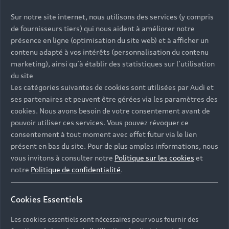
Afin de s’adapter à votre emploi du temps, nos
ateliers offrent des amplitudes horaires élargies
Sur notre site internet, nous utilisons des services (y compris
pour mieux vous accueillir, vous et votre Audi⁽⁴⁾.
de fournisseurs tiers) qui nous aident à améliorer notre
présence en ligne (optimisation du site web) et à afficher un
Découvrir nos horaires
contenu adapté à vos intérêts (personnalisation du contenu
marketing), ainsi qu’à établir des statistiques sur l’utilisation
du site
Les catégories suivantes de cookies sont utilisées par Audi et
ses partenaires et peuvent être gérées via les paramètres des
cookies. Nous avons besoin de votre consentement avant de
pouvoir utiliser ces services. Vous pouvez révoquer ce
consentement à tout moment avec effet futur via le lien
présent en bas du site. Pour de plus amples informations, nous
vous invitons à consulter notre
Politique sur les cookies
et
notre
Politique de confidentialité
.
Cookies Essentiels
Audi Cam
Lors de l’entretien de votre Audi, nos équipes vous
Les cookies essentiels sont nécessaires pour vous fournir des