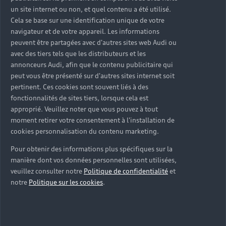
précis géré et stocké dans une base de données
un site internet ou non, et quel contenu a été utilisé.
centralisée par nos soins.
Cela se base sur une identification unique de votre
navigateur et de votre appareil. Les informations
Suivre mon entretien
peuvent être partagées avec d'autres sites web Audi ou
avec des tiers tels que les distributeurs et les
annonceurs Audi, afin que le contenu publicitaire qui
peut vous être présenté sur d'autres sites internet soit
pertinent. Ces cookies sont souvent liés à des
fonctionnalités de sites tiers, lorsque cela est
approprié. Veuillez noter que vous pouvez à tout
moment retirer votre consentement à l'installation de
cookies personnalisation du contenu marketing.
Pour obtenir des informations plus spécifiques sur la
manière dont vos données personnelles sont utilisées,
veuillez consulter notre
Politique de confidentialité
et
notre
Politique sur les cookies
.
Rendez-vous proactif
Lorsque votre Audi a besoin d’un entretien, votre
Partenaire Audi Service prend directement