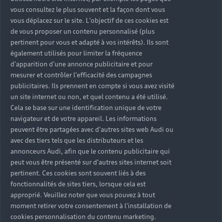
Accès rapides
vous consultez le plus souvent et la façon dont vous
vous déplacez sur le site. L'objectif de ces cookies est
de vous proposer un contenu personnalisé (plus
Modèles
pertinent pour vous et adapté à vos intérêts). Ils sont
Tous les modèles
également utilisés pour limiter la fréquence
Achat et location
d'apparition d'une annonce publicitaire et pour
Recherche de véhicules neufs
mesurer et contrôler l'efficacité des campagnes
Électrique
publicitaires. Ils prennent en compte si vous avez visité
Véhicules d'occasion disponibles
Votre Audi
Voir nos véhicules disponibles
Hybride rechargeable
un site internet ou non, et quel contenu a été utilisé.
Demander un essai
Cela se base sur une identification unique de votre
Offres du moment
Sport
Univers Audi
navigateur et de votre appareil. Les informations
Contactez-nous
peuvent être partagées avec d'autres sites web Audi ou
Entretenir et réparer mon Audi
avec des tiers tels que les distributeurs et les
annonceurs Audi, afin que le contenu publicitaire qui
Action de Service EA 189
Notre vision
peut vous être présenté sur d'autres sites internet soit
Cotrans Assistance
pertinent. Ces cookies sont souvent liés à des
Audi Sport
fonctionnalités de sites tiers, lorsque cela est
Campagne de rappel Airbag Takata
approprié. Veuillez noter que vous pouvez à tout
© 2024 Cotrans Automobiles. Tous droits réservés.
Carrières
moment retirer votre consentement à l'installation de
cookies personnalisation du contenu marketing.
Mentions légales
Politique sur les cookies