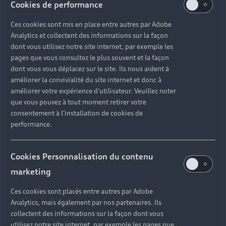
Cookies de performance
Connectez vous sur myAudi​
Ces cookies sont mis en place entre autres par Adobe
Analytics et collectent des informations sur la façon
Activez simplement le service
dont vous utilisez notre site internet, par exemple les
pages que vous consultez le plus souvent et la façon
directement depuis votre espace
dont vous vous déplacez sur le site. Ils nous aident à
myAudi. Une fois actif, vous allez
améliorer la convivialité du site internet et donc à
pouvoir gagner du temps et
améliorer votre expérience d'utilisateur. Veuillez noter
que vous pouvez à tout moment retirer votre
respecter au mieux les
consentement à l'installation de cookies de
recommandations constructeur.​
performance.
Cookies Personnalisation du contenu
Se connecter
marketing
Ces cookies sont placés entre autres par Adobe
Retour en haut
Analytics, mais également par nos partenaires. Ils
collectent des informations sur la façon dont vous
utilisez notre site internet, par exemple les pages que