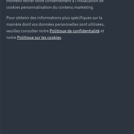
03.23.73.81.77
moment retirer votre consentement à l'installation de
cookies personnalisation du contenu marketing.
Pour obtenir des informations plus spécifiques sur la
manière dont vos données personnelles sont utilisées,
veuillez consulter notre
Politique de confidentialité
et
notre
Politique sur les cookies
.
Par email
Pour les demandes d’importation :
homologation.import@volkswagengroup.fr
Pour les demandes de CoC (exportation) :
homologation.coc@volkswagengroup.fr