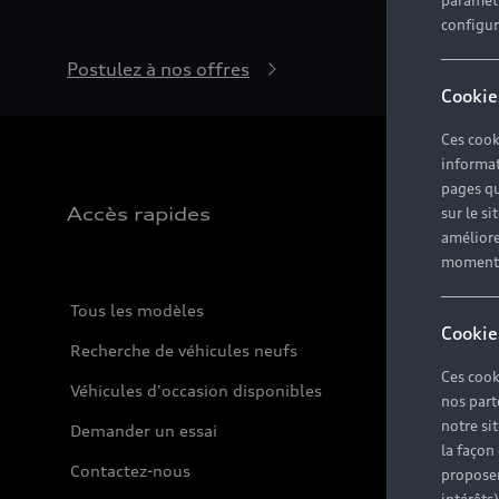
paramètr
configura
Postulez à nos offres
Cookie
Ces cook
informat
pages qu
Accès rapides
sur le si
améliore
moment r
Tous les modèles
Cookie
Recherche de véhicules neufs
Ces cook
Véhicules d'occasion disponibles
nos part
notre si
Demander un essai
la façon
Contactez-nous
proposer