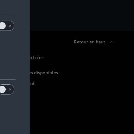
Retour en haut
chat et location
ir nos véhicules disponibles
ffres du moment