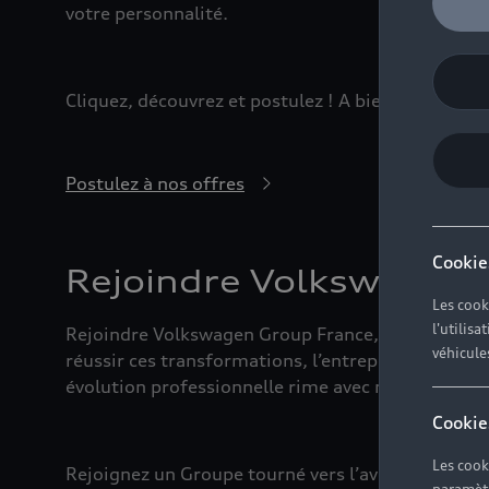
votre personnalité.
Cliquez, découvrez et postulez ! A bientôt dans l’u
Postulez à nos offres
Cookie
Rejoindre Volkswagen 
Les cook
l'utilis
Rejoindre Volkswagen Group France, c’est intégre
véhicule
réussir ces transformations, l’entreprise a besoi
évolution professionnelle rime avec mobilité et 
Cookie
Les cook
Rejoignez un Groupe tourné vers l’avenir.