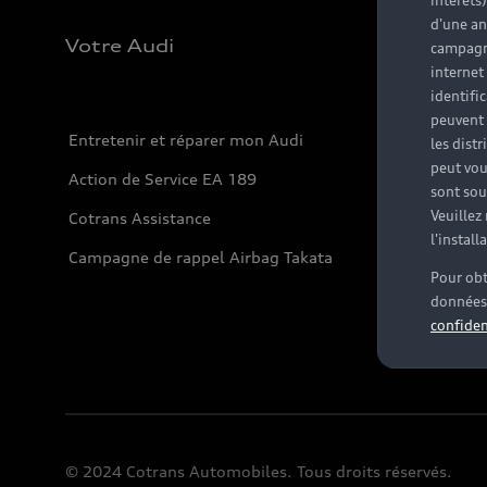
intérêts
d'une an
Votre Audi
campagne
internet
identifi
peuvent 
Entretenir et réparer mon Audi
les dist
peut vou
Action de Service EA 189
sont souv
Veuillez
Cotrans Assistance
l'instal
Campagne de rappel Airbag Takata
Pour obt
données 
confiden
© 2024 Cotrans Automobiles. Tous droits réservés.