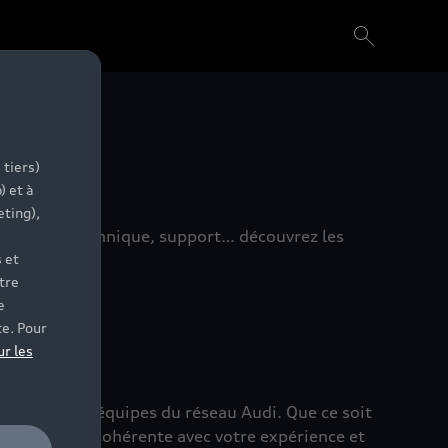
 tiers)
) et à
eting),
Commerce, technique, support… découvrez les
 et
tre
e
te. Pour
ur les
rejoignez les équipes du réseau Audi. Que ce soit
opportunité cohérente avec votre expérience et