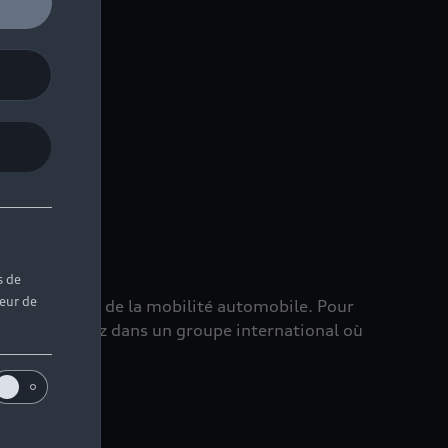
s de
teur de
in, le leader de la mobilité automobile. Pour
ce, vous entrez dans un groupe international où