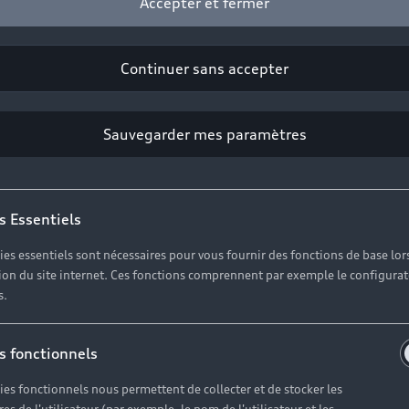
Accepter et fermer
Continuer sans accepter
nivers Audi.
Sauvegarder mes paramètres
s Essentiels
Group France
ies essentiels sont nécessaires pour vous fournir des fonctions de base lor
ation du site internet. Ces fonctions comprennent par exemple le configura
r un groupe international qui ambitionne de devenir, dema
s.
n de tous les talents. En intégrant Volkswagen Group Fran
formation.
s fonctionnels
ies fonctionnels nous permettent de collecter et de stocker les