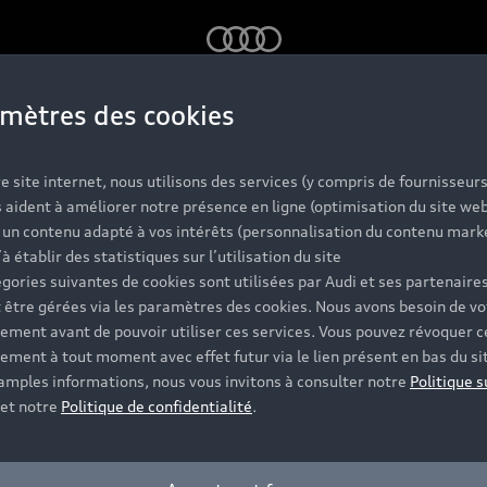
Audi
mètres des cookies
e site internet, nous utilisons des services (y compris de fournisseurs
 aident à améliorer notre présence en ligne (optimisation du site web
r un contenu adapté à vos intérêts (personnalisation du contenu mark
ez évoluer au sein d’un groupe à forte valeur ajoutée ? 
’à établir des statistiques sur l’utilisation du site
olkswagen Group France et déposez votre candidature.
gories suivantes de cookies sont utilisées par Audi et ses partenaires
 être gérées via les paramètres des cookies. Nous avons besoin de vo
ement avant de pouvoir utiliser ces services. Vous pouvez révoquer c
ement à tout moment avec effet futur via le lien présent en bas du si
 amples informations, nous vous invitons à consulter notre
Politique s
di France
et notre
Politique de confidentialité
.
gie et si vous pensez incarner les valeurs de Audi, alors 
 les fonctions supports, vous trouverez certainement une 