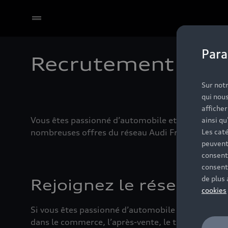
Para
Recrutement
Select dealer
Sur notr
qui nous
affiche
Vous êtes passionné d’automobile et vous souhait
ainsi qu
nombreuses offres du réseau Audi France ou de V
Les caté
peuvent
consent
consent
de plus
Rejoignez le réseau Au
cookies
Si vous êtes passionné d’automobile et de technolo
dans le commerce, l’après-vente, le technique ou