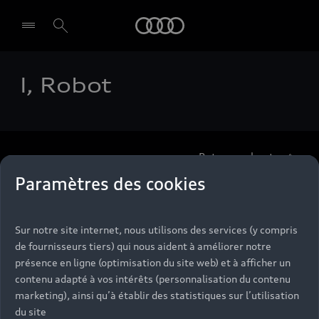
Audi
I, Robot
Select dealer
Retour en haut
Paramètres des cookies
Accès rapides
Sur notre site internet, nous utilisons des services (y compris
Modèles
de fournisseurs tiers) qui nous aident à améliorer notre
Tous les modèles
présence en ligne (optimisation du site web) et à afficher un
Achat et location
contenu adapté à vos intérêts (personnalisation du contenu
Recherche de véhicules neufs
marketing), ainsi qu’à établir des statistiques sur l’utilisation
Électrique
du site
Véhicules d'occasion disponibles