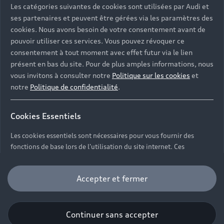
Votre Audi
Voir nos véhicules disponibles
Les catégories suivantes de cookies sont utilisées par Audi et
Hybride rechargeable
ses partenaires et peuvent être gérées via les paramètres des
Demander un essai
Offres du moment
Sport
Univers Audi
cookies. Nous avons besoin de votre consentement avant de
Contactez-nous
pouvoir utiliser ces services. Vous pouvez révoquer ce
Entretenir et réparer mon Audi
consentement à tout moment avec effet futur via le lien
présent en bas du site. Pour de plus amples informations, nous
Action de Service EA 189
Notre vision
vous invitons à consulter notre
Politique sur les cookies
et
Cotrans Assistance
notre
Politique de confidentialité
.
Audi Sport
Campagne de rappel Airbag Takata
© 2024 Cotrans Automobiles. Tous droits réservés.
Carrières
Cookies Essentiels
Mentions légales
Politique sur les cookies
Les cookies essentiels sont nécessaires pour vous fournir des
Gérer vos cookies
Politique de confidentialité
fonctions de base lors de l'utilisation du site internet. Ces
Étiquettes énergétiques pneumatiques
Carrières
fonctions comprennent par exemple le configurateur de véhicules.
Accepter et fermer
Cookies fonctionnels
Certains des équipements et options présentés sur les
visuels peuvent ne pas être disponibles à la Réunion.
Les cookies fonctionnels nous permettent de collecter
Pour plus d’informations, contactez votre concession
Continuer sans accepter
et de stocker les paramètres de l'utilisateur (par