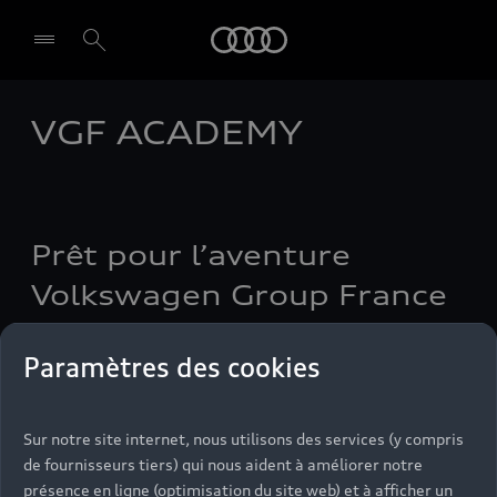
Audi
VGF ACADEMY
Select dealer
Prêt pour l’aventure
Volkswagen Group France
?
Paramètres des cookies
Rejoignez une de nos 3 écoles de formations : les
écoles de vente, écoles Conseillers Techniques
Après-Vente, écoles Conseillers Clients Après-
Sur notre site internet, nous utilisons des services (y compris
de fournisseurs tiers) qui nous aident à améliorer notre
Vente
présence en ligne (optimisation du site web) et à afficher un