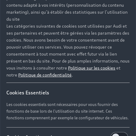
contenu adapté à vos intérêts (personnalisation du contenu
marketing), ainsi qu’à établir des statistiques sur l’utilisation
du site
Les catégories suivantes de cookies sont utilisées par Audi et
Retour en haut
ses partenaires et peuvent être gérées via les paramètres des
cookies. Nous avons besoin de votre consentement avant de
pouvoir utiliser ces services. Vous pouvez révoquer ce
Accès rapides
consentement à tout moment avec effet futur via le lien
présent en bas du site. Pour de plus amples informations, nous
Modèles
vous invitons à consulter notre
Politique sur les cookies
et
notre
Politique de confidentialité
.
Tous les modèles
Achat et location
Recherche de véhicules neufs
Cookies Essentiels
Électrique
Véhicules d'occasion disponibles
Votre Audi
Voir nos véhicules disponibles
Les cookies essentiels sont nécessaires pour vous fournir des
Hybride rechargeable
fonctions de base lors de l'utilisation du site internet. Ces
Demander un essai
Offres du moment
Sport
Univers Audi
fonctions comprennent par exemple le configurateur de véhicules.
Contactez-nous
Entretenir et réparer mon Audi