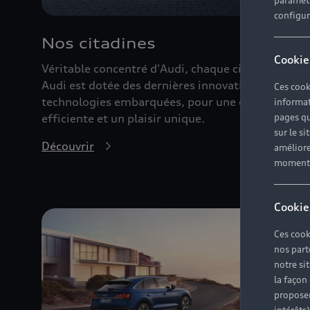
paramètr
configura
Nos citadines
Cookie
Véritable concentré d'Audi, chaque citadine
Audi est dotée des dernières innovations et
Ces cook
technologies embarquées, pour une conduite
informat
pages qu
efficiente et un plaisir unique.
sur le si
Découvrir
améliore
moment r
Cookie
Ces cook
nos part
notre si
la façon
proposer