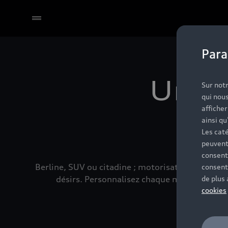
Para
Select dealer
Une 
Sur notr
qui nous
affiche
pou
ainsi qu
Les caté
peuvent
consent
Berline, SUV ou citadine ; motorisations thermi
consent
désirs. Personnalisez chaque modèle selon v
de plus
cookies