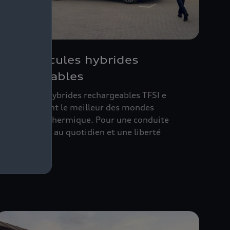
Nos véhicules hybrides
rechargeables
es modèles hybrides rechargeables TFSI e
udi réunissent le meilleur des mondes
lectrique et thermique. Pour une conduite
ans émission au quotidien et une liberté
bsolue.
écouvrir