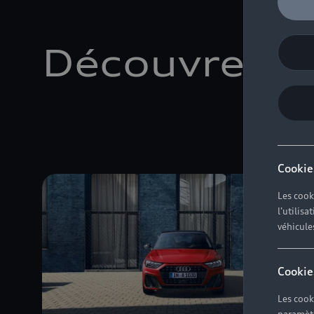
Découvrez no
Cookie
Les cook
l'utilis
véhicule
Cookie
Les cook