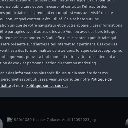
). Ils sont également utilisés pour limiter la fréquence d'apparition
nonce publicitaire et pour mesurer et contrôler l'efficacité des
s publicitaires. Ils prennent en compte si vous avez visité un site
 ou non, et quel contenu a été utilisé. Cela se base sur une
cation unique de votre navigateur et de votre appareil. Les informations
être partagées avec d'autres sites web Audi ou avec des tiers tels que
Nos véhicules électriques
ributeurs et les annonceurs Audi, afin que le contenu publicitaire qui
Un design intense, une conduite dynamique et
s être présenté sur d'autres sites internet soit pertinent. Ces cookies
sans émission, une autonomie hors du
ent liés à des fonctionnalités de sites tiers, lorsque cela est approprié.
L
 noter que vous pouvez à tout moment retirer votre consentement à
commun... les modèles 100% électriques de la
A
lation de cookies personnalisation du contenu marketing.
gamme Audi e-tron réinventent votre mobilité.
é
s
enir des informations plus spécifiques sur la manière dont vos
Découvrir
personnelles sont utilisées, veuillez consulter notre
Politique de
a
tialité
et notre
Politique sur les cookies
.
D