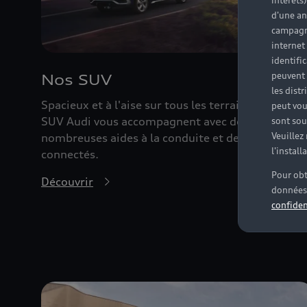
intérêts
d'une an
campagne
internet
identifi
peuvent 
Nos SUV
les dist
Spacieux et à l'aise sur tous les terrains, les
peut vou
SUV Audi vous accompagnent avec de
sont souv
Veuillez
nombreuses aides à la conduite et des services
l'instal
connectés.
Pour obt
Découvrir
données 
confiden