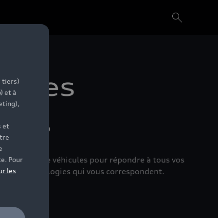
dèles
 tiers)
) et à
eting),
ages
 et
tre
e
e complète de véhicules pour répondre à tous vos
te. Pour
 et les technologies qui vous correspondent.
ur les