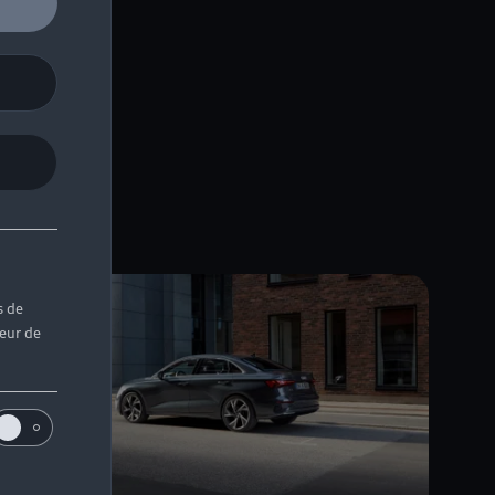
s de
teur de