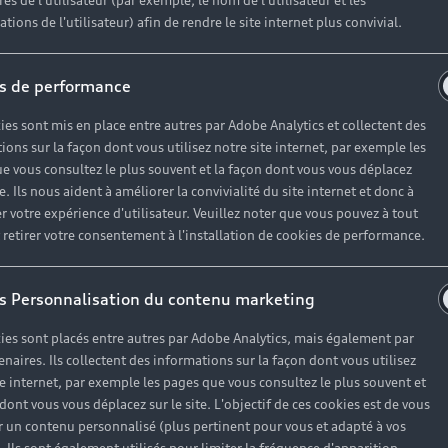
es de l'utilisateur (par exemple, le nom de l'utilisateur et les
tions de l'utilisateur) afin de rendre le site internet plus convivial.
Nos modèles compacts
s de performance
Avec leurs proportions idéales, les véhicules
D
compacts Audi associent un design raffiné, un
c
ies sont mis en place entre autres par Adobe Analytics et collectent des
tempérament dynamique et des équipements
m
ions sur la façon dont vous utilisez notre site internet, par exemple les
e vous consultez le plus souvent et la façon dont vous vous déplacez
de pointe.
c
te. Ils nous aident à améliorer la convivialité du site internet et donc à
Découvrir
D
r votre expérience d'utilisateur. Veuillez noter que vous pouvez à tout
etirer votre consentement à l'installation de cookies de performance.
s Personnalisation du contenu marketing
ies sont placés entre autres par Adobe Analytics, mais également par
enaires. Ils collectent des informations sur la façon dont vous utilisez
te internet, par exemple les pages que vous consultez le plus souvent et
 dont vous vous déplacez sur le site. L'objectif de ces cookies est de vous
 un contenu personnalisé (plus pertinent pour vous et adapté à vos