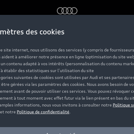
Audi
mètres des cookies
gamme de mo
e site internet, nous utilisons des services (y compris de fournisseurs
 aident à améliorer notre présence en ligne (optimisation du site web
r un contenu adapté à vos intérêts (personnalisation du contenu mark
r tous vos us
’à établir des statistiques sur l’utilisation du site
gories suivantes de cookies sont utilisées par Audi et ses partenaires
 être gérées via les paramètres des cookies. Nous avons besoin de vo
ement avant de pouvoir utiliser ces services. Vous pouvez révoquer c
que, hybride ou électrique ; Audi vous propose une gamm
ement à tout moment avec effet futur via le lien présent en bas du si
os envies, et choisissez la carrosserie, les motorisations
 amples informations, nous vous invitons à consulter notre
Politique s
et notre
Politique de confidentialité
.