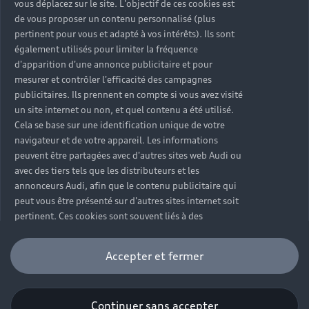
vous déplacez sur le site. L'objectif de ces cookies est
Véhicules d'occasion disponibles
Votre Audi
Voir nos véhicules disponibles
de vous proposer un contenu personnalisé (plus
Hybride rechargeable
pertinent pour vous et adapté à vos intérêts). Ils sont
Demander un essai
Offres du moment
Sport
Univers Audi
également utilisés pour limiter la fréquence
Contactez-nous
d'apparition d'une annonce publicitaire et pour
Entretenir et réparer mon Audi
mesurer et contrôler l'efficacité des campagnes
publicitaires. Ils prennent en compte si vous avez visité
Action de Service EA 189
un site internet ou non, et quel contenu a été utilisé.
Notre vision
Cela se base sur une identification unique de votre
Cotrans Assistance
Audi Sport
navigateur et de votre appareil. Les informations
Campagne de rappel Airbag Takata
peuvent être partagées avec d'autres sites web Audi ou
© 2024 Cotrans Automobiles. Tous droits réservés.
Carrières
avec des tiers tels que les distributeurs et les
annonceurs Audi, afin que le contenu publicitaire qui
Mentions légales
Politique sur les cookies
peut vous être présenté sur d'autres sites internet soit
Gérer vos cookies
Politique de confidentialité
pertinent. Ces cookies sont souvent liés à des
Étiquettes énergétiques pneumatiques
Carrières
fonctionnalités de sites tiers, lorsque cela est
approprié. Veuillez noter que vous pouvez à tout
Accepter et fermer
moment retirer votre consentement à l'installation de
Certains des équipements et options présentés sur les
cookies personnalisation du contenu marketing.
visuels peuvent ne pas être disponibles à la Réunion.
Pour obtenir des informations plus spécifiques sur la
Pour plus d’informations, contactez votre concession
Continuer sans accepter