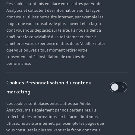
Découvrez nos autres vidéos
Ces cookies sont mis en place entre autres par Adobe
Analytics et collectent des informations sur la façon
sur la recharge de votre
dont vous utilisez notre site internet, par exemple les
Audi électrique
pages que vous consultez le plus souvent et la façon
dont vous vous déplacez sur le site. Ils nous aident à
améliorer la convivialité du site internet et donc à
améliorer votre expérience d'utilisateur. Veuillez noter
Découvrir
que vous pouvez à tout moment retirer votre
consentement à l'installation de cookies de
performance.
Retour en haut
Cookies Personnalisation du contenu
Accès rapides
marketing
Ces cookies sont placés entre autres par Adobe
Modèles
Analytics, mais également par nos partenaires. Ils
Tous les modèles
collectent des informations sur la façon dont vous
Achat et location
utilisez notre site internet, par exemple les pages que
Recherche de véhicules neufs
vous consultez le plus souvent et la façon dont vous
Électrique