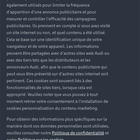
Un refroidissement liquide
également utilisés pour limiter la fréquence
d'apparition d'une annonce publicitaire et pour
pour une recharge rapide
mesurer et contrôler l'efficacité des campagnes
publicitaires. Ils prennent en compte si vous avez visité
Le refroidissement liquide des
un site internet ou non, et quel contenu a été utilisé.
batteries Audi permet une
Cela se base sur une identification unique de votre
navigateur et de votre appareil. Les informations
recharge 2 fois plus rapide que
peuvent être partagées avec d'autres sites web Audi ou
sur la plupart des véhicules
avec des tiers tels que les distributeurs et les
annonceurs Audi, afin que le contenu publicitaire qui
électriques. Grâce à un maintien
peut vous être présenté sur d'autres sites internet soit
de la température optimale de la
pertinent. Ces cookies sont souvent liés à des
fonctionnalités de sites tiers, lorsque cela est
batterie entre 25 et 35 degrés, la
approprié. Veuillez noter que vous pouvez à tout
charge peut rester à son
moment retirer votre consentement à l'installation de
cookies personnalisation du contenu marketing.
maximum de 150 kW pour
pouvoir charger nos modèles
Pour obtenir des informations plus spécifiques sur la
manière dont vos données personnelles sont utilisées,
jusqu’à 80% en 30 minutes.
veuillez consulter notre
Politique de confidentialité
et
notre
Politique sur les cookies
.