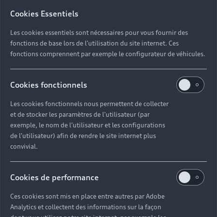
pour une autonomie
Cookies Essentiels
optimisée
Les cookies essentiels sont nécessaires pour vous fournir des
Afin de préserver au maximum
fonctions de base lors de l'utilisation du site internet. Ces
fonctions comprennent par exemple le configurateur de véhicules.
votre autonomie, la batterie se
recharge automatiquement lors
Cookies fonctionnels
des phases de freinage et de
décélération ou lorsque le
Les cookies fonctionnels nous permettent de collecter
et de stocker les paramètres de l'utilisateur (par
véhicule est en roue libre. Ainsi,
exemple, le nom de l'utilisateur et les configurations
vous gagnez de précieux
de l'utilisateur) afin de rendre le site internet plus
convivial.
kilomètres d’autonomie.
Cookies de performance
En savoir plus sur la récupération
Ces cookies sont mis en place entre autres par Adobe
Analytics et collectent des informations sur la façon