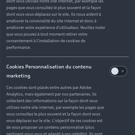
dont vous utilisez notre site internet, par exemple les
état banlieue de New York, qui vit naître, un
pages que vous consultez le plus souvent et la façon
jour…, l’art minimal, Edison et un urbanisme
dont vous vous déplacez sur le site. Ils nous aident à
qu’on croyait « de demain ».
améliorer la convivialité du site internet et donc à
améliorer votre expérience d'utilisateur. Veuillez noter
que vous pouvez à tout moment retirer votre
Découvrir Learning from New Jersey
consentement à l'installation de cookies de
performance.
Cookies Personnalisation du contenu
marketing
Ces cookies sont placés entre autres par Adobe
Découvrez tout
Analytics, mais également par nos partenaires. Ils
l’univers Audi talents
collectent des informations sur la façon dont vous
utilisez notre site internet, par exemple les pages que
vous consultez le plus souvent et la façon dont vous
vous déplacez sur le site. L'objectif de ces cookies est
de vous proposer un contenu personnalisé (plus
pertinent pour vous et adapté à vos intérêts). Ils sont