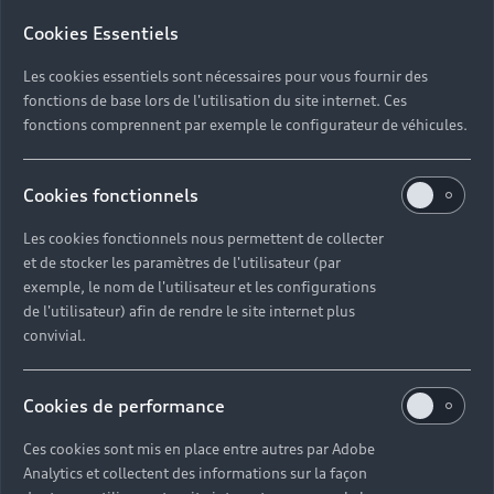
les contours hybrides, ludiques et
Cookies Essentiels
ambitieux d’une création
Les cookies essentiels sont nécessaires pour vous fournir des
contemporaine vive.
fonctions de base lors de l'utilisation du site internet. Ces
fonctions comprennent par exemple le configurateur de véhicules.
Découvrir Chroniques parallèles
Cookies fonctionnels
Les cookies fonctionnels nous permettent de collecter
et de stocker les paramètres de l'utilisateur (par
exemple, le nom de l'utilisateur et les configurations
Learning from New
de l'utilisateur) afin de rendre le site internet plus
Jersey
convivial.
Découvrez l’exposition proposée par Théodora
Cookies de performance
Barat qui incarne le regard aigu d’une artiste
Ces cookies sont mis en place entre autres par Adobe
passionnée par les paysages en mutation.
Analytics et collectent des informations sur la façon
L’artiste propose un voyage, émouvant, dans cet