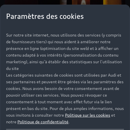
Paramètres des cookies
Sur notre site internet, nous utilisons des services (y compris
de fournisseurs tiers) qui nous aident à améliorer notre
présence en ligne (optimisation du site web) et à afficher un
contenu adapté à vos intérêts (personnalisation du contenu
marketing), ainsi qu’à établir des statistiques sur l’utilisation
du site
Les catégories suivantes de cookies sont utilisées par Audi et
ses partenaires et peuvent être gérées via les paramètres des
cookies. Nous avons besoin de votre consentement avant de
Chroniques parallèles
pouvoir utiliser ces services. Vous pouvez révoquer ce
consentement à tout moment avec effet futur via le lien
Anne Horel, Emmanuel
présent en bas du site. Pour de plus amples informations, nous
Lagarrigue, Hugo L’ahelec et Eric
vous invitons à consulter notre
Politique sur les cookies
et
notre
Politique de confidentialité
.
Minh Cuong Castaing, ont dessiné