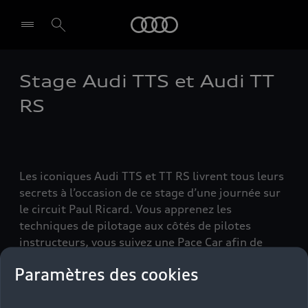
Audi
Stage Audi TTS et Audi TT
Select dealer
RS
Les iconiques Audi TTS et TT RS livrent tous leurs
secrets à l’occasion de ce stage d’une journée sur
le circuit Paul Ricard. Vous apprenez les
techniques de pilotage aux côtés de pilotes
instructeurs, vous suivez une Pace Car afin de
prendre les meilleures trajectoires, puis vous
Paramètres des cookies
prenez vous-même les commandes !