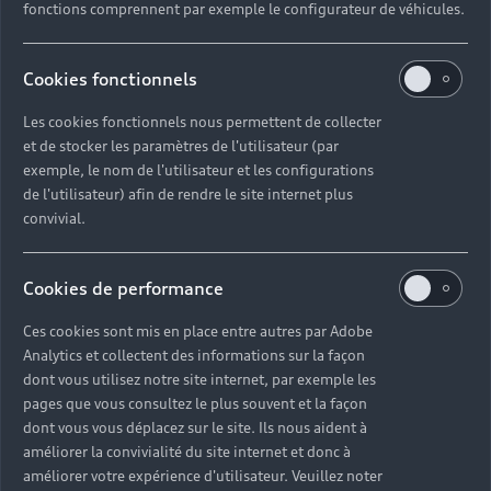
fonctions comprennent par exemple le configurateur de véhicules.
Accès rapides
Cookies fonctionnels
Modèles
Les cookies fonctionnels nous permettent de collecter
Tous les modèles
et de stocker les paramètres de l'utilisateur (par
Achat et location
Recherche de véhicules neufs
exemple, le nom de l'utilisateur et les configurations
Électrique
de l'utilisateur) afin de rendre le site internet plus
Véhicules d'occasion disponibles
Votre Audi
convivial.
Voir nos véhicules disponibles
Hybride rechargeable
Demander un essai
Offres du moment
Sport
Univers Audi
Cookies de performance
Contactez-nous
Entretenir et réparer mon Audi
Ces cookies sont mis en place entre autres par Adobe
Action de Service EA 189
Analytics et collectent des informations sur la façon
Notre vision
dont vous utilisez notre site internet, par exemple les
Cotrans Assistance
pages que vous consultez le plus souvent et la façon
Audi Sport
dont vous vous déplacez sur le site. Ils nous aident à
Campagne de rappel Airbag Takata
améliorer la convivialité du site internet et donc à
© 2024 Cotrans Automobiles. Tous droits réservés.
Carrières
améliorer votre expérience d'utilisateur. Veuillez noter