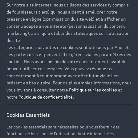
Sur notre site internet, nous utilisons des services (y compris
de fournisseurs tiers) qui nous aident à améliorer notre
Stage coaching Audi Sport
présence en ligne (optimisation du site web) et à afficher un
contenu adapté à vos intérêts (personnalisation du contenu
marketing), ainsi qu’à établir des statistiques sur l’utilisation
du site
Les catégories suivantes de cookies sont utilisées par Audi et
Une journée dédiée à l’ultra sportivité sur le
ses partenaires et peuvent être gérées via les paramètres des
circuit Paul Ricard du Castellet. Au programme,
cookies. Nous avons besoin de votre consentement avant de
des ateliers de pilotage aux côtés de pilotes
pouvoir utiliser ces services. Vous pouvez révoquer ce
instructeurs pour optimiser votre conduite à bord
consentement à tout moment avec effet futur via le lien
de la nouvelle Audi R8 V10 performance quattro
présent en bas du site. Pour de plus amples informations, nous
et de l’Audi RS 3 LMS, des tours de piste sous
vous invitons à consulter notre
Politique sur les cookies
et
Pace Car, des tours de piste libres et des
notre
Politique de confidentialité
.
baptêmes en Audi RS 3 LMS.
Cookies Essentiels
Les cookies essentiels sont nécessaires pour vous fournir des
Retour en haut
fonctions de base lors de l'utilisation du site internet. Ces