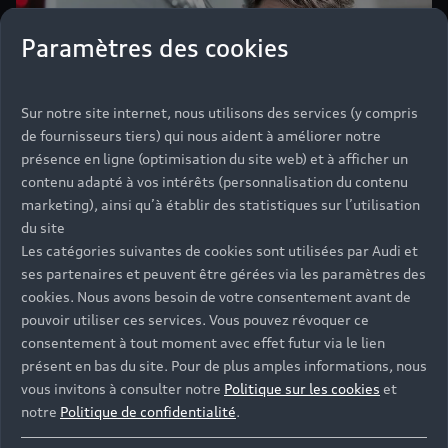
Paramètres des cookies
Sur notre site internet, nous utilisons des services (y compris
de fournisseurs tiers) qui nous aident à améliorer notre
présence en ligne (optimisation du site web) et à afficher un
contenu adapté à vos intérêts (personnalisation du contenu
marketing), ainsi qu’à établir des statistiques sur l’utilisation
du site
Les catégories suivantes de cookies sont utilisées par Audi et
ses partenaires et peuvent être gérées via les paramètres des
cookies. Nous avons besoin de votre consentement avant de
pouvoir utiliser ces services. Vous pouvez révoquer ce
La concession Audi Monaco est
consentement à tout moment avec effet futur via le lien
ouverte du lundi au vendredi de
présent en bas du site. Pour de plus amples informations, nous
vous invitons à consulter notre
Politique sur les cookies
et
9h00 à 12h30 et de 14h30 à
notre
Politique de confidentialité
.
19h00 ainsi que le samedi de