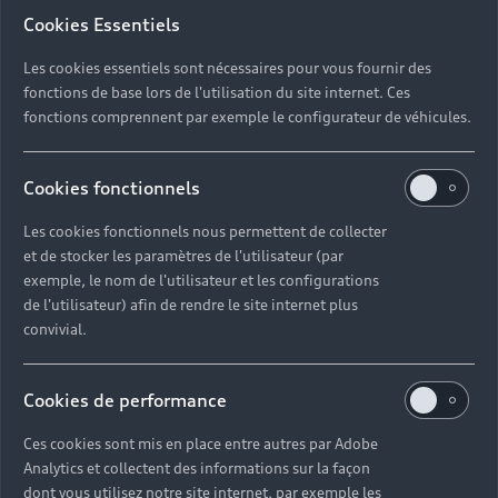
10h00 à 12h00 et de 14h00 à
Cookies Essentiels
17h00.<br><br>Nos conseillers
Les cookies essentiels sont nécessaires pour vous fournir des
experts sont à votre écoute et
fonctions de base lors de l'utilisation du site internet. Ces
peuvent vous offrir leurs services
fonctions comprennent par exemple le configurateur de véhicules.
du lundi au samedi à l'adresse
Cookies fonctionnels
suivante : 15 boulevard Charles III,
98000 Monaco.
Les cookies fonctionnels nous permettent de collecter
et de stocker les paramètres de l'utilisateur (par
exemple, le nom de l'utilisateur et les configurations
Découvrir la concession Audi Monaco
de l'utilisateur) afin de rendre le site internet plus
convivial.
Cookies de performance
Faites le choix
Ces cookies sont mis en place entre autres par Adobe
Analytics et collectent des informations sur la façon
d’un service sur-
dont vous utilisez notre site internet, par exemple les