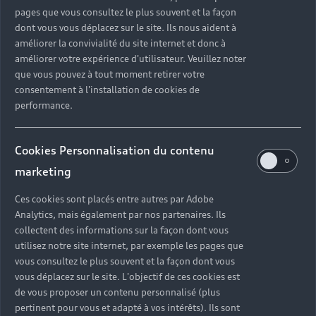
pages que vous consultez le plus souvent et la façon
mesure avec
dont vous vous déplacez sur le site. Ils nous aident à
améliorer la convivialité du site internet et donc à
Audi Monaco
améliorer votre expérience d'utilisateur. Veuillez noter
que vous pouvez à tout moment retirer votre
consentement à l'installation de cookies de
Lorsque vous choisissez Audi, vous optez pour
performance.
une qualité de prestation et un savoir-faire sans
compromis. Dans chacune de nos concessions de
voitures Audi, nos techniciens experts possèdent
Cookies Personnalisation du contenu
les connaissances, les compétences et les outils
marketing
nécessaires pour réaliser toutes les interventions
sur votre véhicule et prendre soin de votre Audi.
Ces cookies sont placés entre autres par Adobe
Révisions et réparations mécaniques, monte de
Analytics, mais également par nos partenaires. Ils
collectent des informations sur la façon dont vous
pneumatiques été / hiver, préparation au contrôle
utilisez notre site internet, par exemple les pages que
technique, solutions de mobilité en cas
vous consultez le plus souvent et la façon dont vous
d’immobilisation… retrouvez tous nos services
vous déplacez sur le site. L'objectif de ces cookies est
dans votre concession Audi près de chez vous.
de vous proposer un contenu personnalisé (plus
pertinent pour vous et adapté à vos intérêts). Ils sont