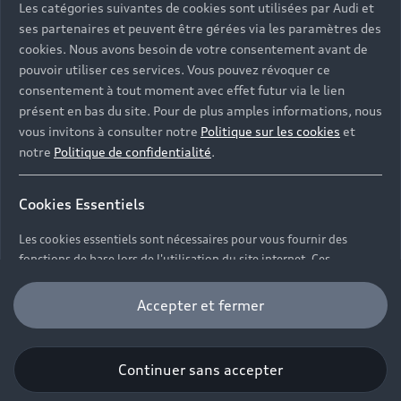
Les catégories suivantes de cookies sont utilisées par Audi et
Demander un essai
Offres du moment
ses partenaires et peuvent être gérées via les paramètres des
Sport
Univers Audi
cookies. Nous avons besoin de votre consentement avant de
Contactez-nous
Entretenir et réparer mon Audi
pouvoir utiliser ces services. Vous pouvez révoquer ce
consentement à tout moment avec effet futur via le lien
Action de Service EA 189
présent en bas du site. Pour de plus amples informations, nous
Notre vision
vous invitons à consulter notre
Politique sur les cookies
et
Cotrans Assistance
Audi Sport
notre
Politique de confidentialité
.
Campagne de rappel Airbag Takata
© 2024 Cotrans Automobiles. Tous droits réservés.
Carrières
Cookies Essentiels
Mentions légales
Politique sur les cookies
Les cookies essentiels sont nécessaires pour vous fournir des
Gérer vos cookies
Politique de confidentialité
fonctions de base lors de l'utilisation du site internet. Ces
Étiquettes énergétiques pneumatiques
Carrières
fonctions comprennent par exemple le configurateur de véhicules.
Accepter et fermer
Certains des équipements et options présentés sur les
Cookies fonctionnels
visuels peuvent ne pas être disponibles à la Réunion.
Pour plus d’informations, contactez votre concession
Continuer sans accepter
Les cookies fonctionnels nous permettent de collecter
Cotrans Automobiles.
et de stocker les paramètres de l'utilisateur (par