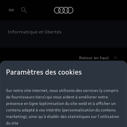
Audi
Informatique et libertés
Select dealer
Retour en haut
Paramètres des cookies
Accès rapides
Modèles
Sur notre site internet, nous utilisons des services (y compris
de fournisseurs tiers) qui nous aident à améliorer notre
Tous les modèles
présence en ligne (optimisation du site web) et à afficher un
Achat et location
contenu adapté à vos intérêts (personnalisation du contenu
Recherche de véhicules neufs
Électrique
marketing), ainsi qu’à établir des statistiques sur l’utilisation
Véhicules d'occasion disponibles
Votre Audi
du site
Voir nos véhicules disponibles
Hybride rechargeable