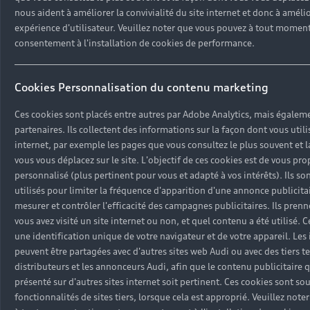
Campagne de rappel Airbag Takata
© 2024 Cotrans Automobiles. Tous droits réservés.
nous aident à améliorer la convivialité du site internet et donc à améli
Carrières
expérience d'utilisateur. Veuillez noter que vous pouvez à tout moment 
Mentions légales
Politique sur les cookies
consentement à l'installation de cookies de performance.
Gérer vos cookies
Politique de confidentialité
Étiquettes énergétiques pneumatiques
Carrières
Cookies Personnalisation du contenu marketing
Ces cookies sont placés entre autres par Adobe Analytics, mais égalem
Certains des équipements et options présentés sur les
partenaires. Ils collectent des informations sur la façon dont vous utili
visuels peuvent ne pas être disponibles à la Réunion.
internet, par exemple les pages que vous consultez le plus souvent et 
Pour plus d’informations, contactez votre concession
vous vous déplacez sur le site. L'objectif de ces cookies est de vous p
Cotrans Automobiles.
personnalisé (plus pertinent pour vous et adapté à vos intérêts). Ils s
utilisés pour limiter la fréquence d'apparition d'une annonce publicita
mesurer et contrôler l'efficacité des campagnes publicitaires. Ils pren
vous avez visité un site internet ou non, et quel contenu a été utilisé. C
une identification unique de votre navigateur et de votre appareil. Les
peuvent être partagées avec d'autres sites web Audi ou avec des tiers te
distributeurs et les annonceurs Audi, afin que le contenu publicitaire 
présenté sur d'autres sites internet soit pertinent. Ces cookies sont sou
fonctionnalités de sites tiers, lorsque cela est approprié. Veuillez not