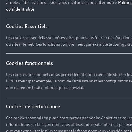
amples informations, nous vous invitons à consulter notre
Politiq
Retour en haut
confidentialité
.
Accès rapides
Cookies Essentiels
Les cookies essentiels sont nécessaires pour vous fournir des fonctions 
Modèles
du site internet. Ces fonctions comprennent par exemple le configurat
Tous les modèles
Achat et location
Recherche de véhicules neufs
Cookies fonctionnels
Électrique
Véhicules d'occasion disponibles
Votre Audi
Voir nos véhicules disponibles
Les cookies fonctionnels nous permettent de collecter et de stocker le
Hybride rechargeable
l'utilisateur (par exemple, le nom de l'utilisateur et les configurations d
Demander un essai
Offres du moment
afin de rendre le site internet plus convivial.
Sport
Univers Audi
Contactez-nous
Entretenir et réparer mon Audi
Cookies de performance
Action de Service EA 189
Notre vision
Ces cookies sont mis en place entre autres par Adobe Analytics et colle
Cotrans Assistance
informations sur la façon dont vous utilisez notre site internet, par e
Audi Sport
que vous consultez le plus souvent et la façon dont vous vous déplacez su