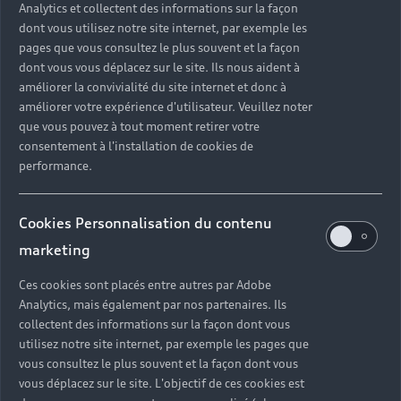
Analytics et collectent des informations sur la façon
dont vous utilisez notre site internet, par exemple les
Découvrir
pages que vous consultez le plus souvent et la façon
dont vous vous déplacez sur le site. Ils nous aident à
améliorer la convivialité du site internet et donc à
améliorer votre expérience d'utilisateur. Veuillez noter
Retour en haut
que vous pouvez à tout moment retirer votre
consentement à l'installation de cookies de
Accès rapides
performance.
Modèles
Cookies Personnalisation du contenu
Tous les modèles
marketing
Achat et location
Recherche de véhicules neufs
Ces cookies sont placés entre autres par Adobe
Électrique
Analytics, mais également par nos partenaires. Ils
Véhicules d'occasion disponibles
Votre Audi
Voir nos véhicules disponibles
collectent des informations sur la façon dont vous
Hybride rechargeable
utilisez notre site internet, par exemple les pages que
Demander un essai
Offres du moment
Sport
Univers Audi
vous consultez le plus souvent et la façon dont vous
Contactez-nous
vous déplacez sur le site. L'objectif de ces cookies est
Entretenir et réparer mon Audi