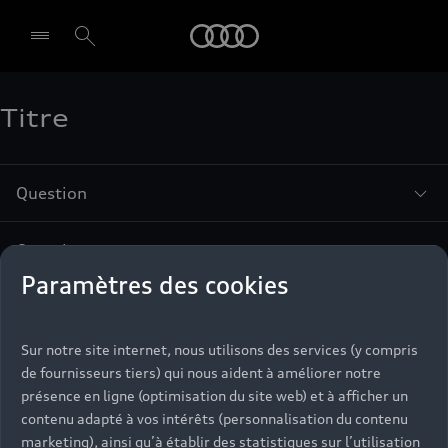
Audi
Titre
Select dealer
Question
Question
Paramètres des cookies
Retour en haut
Sur notre site internet, nous utilisons des services (y compris
de fournisseurs tiers) qui nous aident à améliorer notre
présence en ligne (optimisation du site web) et à afficher un
Accès rapides
contenu adapté à vos intérêts (personnalisation du contenu
marketing), ainsi qu’à établir des statistiques sur l’utilisation