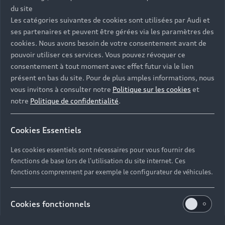
Modèles
du site
Les catégories suivantes de cookies sont utilisées par Audi et
Tous les modèles
ses partenaires et peuvent être gérées via les paramètres des
Achat et location
Recherche de véhicules neufs
cookies. Nous avons besoin de votre consentement avant de
Électrique
pouvoir utiliser ces services. Vous pouvez révoquer ce
Véhicules d'occasion disponibles
Votre Audi
Voir nos véhicules disponibles
consentement à tout moment avec effet futur via le lien
Hybride rechargeable
présent en bas du site. Pour de plus amples informations, nous
Demander un essai
Offres du moment
vous invitons à consulter notre
Politique sur les cookies
et
Sport
Univers Audi
notre
Politique de confidentialité
.
Contactez-nous
Entretenir et réparer mon Audi
Action de Service EA 189
Cookies Essentiels
Notre vision
Cotrans Assistance
Les cookies essentiels sont nécessaires pour vous fournir des
Audi Sport
fonctions de base lors de l'utilisation du site internet. Ces
Campagne de rappel Airbag Takata
fonctions comprennent par exemple le configurateur de véhicules.
© 2024 Cotrans Automobiles. Tous droits réservés.
Carrières
Mentions légales
Politique sur les cookies
Cookies fonctionnels
Gérer vos cookies
Politique de confidentialité
Étiquettes énergétiques pneumatiques
Carrières
Les cookies fonctionnels nous permettent de collecter