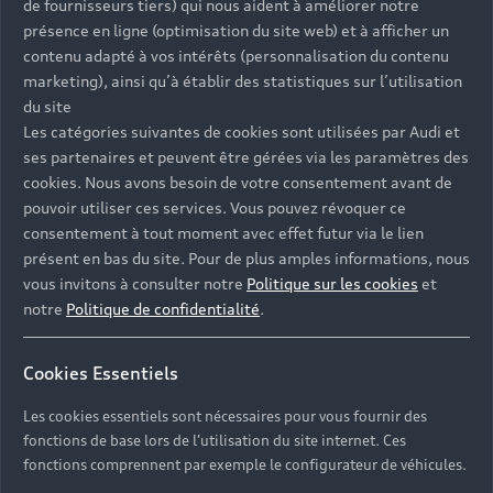
de fournisseurs tiers) qui nous aident à améliorer notre
objectif : votre satisfaction.
présence en ligne (optimisation du site web) et à afficher un
Lorsque vous confiez l’entretien de votre véhicule
contenu adapté à vos intérêts (personnalisation du contenu
à notre Service Après-Vente, vous pouvez faire
marketing), ainsi qu’à établir des statistiques sur l’utilisation
confiance à nos techniciens experts car ils
du site
possèdent les connaissances, les compétences et
Les catégories suivantes de cookies sont utilisées par Audi et
les outils nécessaires pour réaliser les
ses partenaires et peuvent être gérées via les paramètres des
cookies. Nous avons besoin de votre consentement avant de
interventions les plus complexes.
pouvoir utiliser ces services. Vous pouvez révoquer ce
consentement à tout moment avec effet futur via le lien
présent en bas du site. Pour de plus amples informations, nous
vous invitons à consulter notre
Politique sur les cookies
et
Retour en haut
notre
Politique de confidentialité
.
Accès rapides
Cookies Essentiels
Modèles
Les cookies essentiels sont nécessaires pour vous fournir des
fonctions de base lors de l'utilisation du site internet. Ces
Tous les modèles
fonctions comprennent par exemple le configurateur de véhicules.
Achat et location
Recherche de véhicules neufs