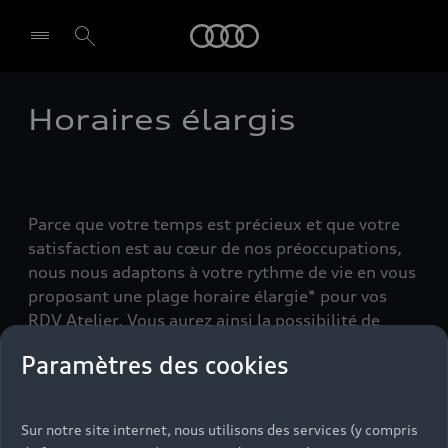
Audi
Horaires élargis
Select dealer
Parce que votre temps est précieux et que votre
satisfaction est au cœur de nos préoccupations,
nous nous adaptons à votre rythme de vie en vous
proposant une plage horaire élargie* pour vos
RDV Atelier. Vous aurez ainsi la possibilité de
prendre RDV au moment qui vous convient le
Paramètres des cookies
mieux.
Audi Service est synonyme de qualité et de
Sur notre site internet, nous utilisons des services (y compris
fiabilité. Nos prestations ont un seul et même