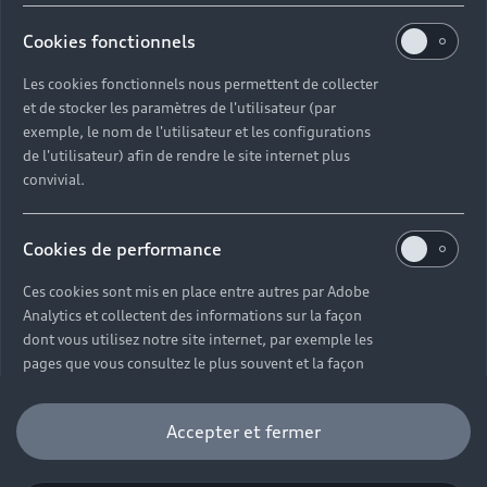
Électrique
Cookies fonctionnels
Véhicules d'occasion disponibles
Votre Audi
Voir nos véhicules disponibles
Hybride rechargeable
Demander un essai
Les cookies fonctionnels nous permettent de collecter
Offres du moment
Sport
Univers Audi
et de stocker les paramètres de l'utilisateur (par
Contactez-nous
exemple, le nom de l'utilisateur et les configurations
Entretenir et réparer mon Audi
de l'utilisateur) afin de rendre le site internet plus
convivial.
Action de Service EA 189
Notre vision
Cotrans Assistance
Audi Sport
Cookies de performance
Campagne de rappel Airbag Takata
© 2024 Cotrans Automobiles. Tous droits réservés.
Carrières
Ces cookies sont mis en place entre autres par Adobe
Analytics et collectent des informations sur la façon
Mentions légales
Politique sur les cookies
dont vous utilisez notre site internet, par exemple les
Gérer vos cookies
Politique de confidentialité
pages que vous consultez le plus souvent et la façon
Étiquettes énergétiques pneumatiques
Carrières
dont vous vous déplacez sur le site. Ils nous aident à
améliorer la convivialité du site internet et donc à
Accepter et fermer
améliorer votre expérience d'utilisateur. Veuillez noter
Certains des équipements et options présentés sur les
que vous pouvez à tout moment retirer votre
visuels peuvent ne pas être disponibles à la Réunion.
consentement à l'installation de cookies de