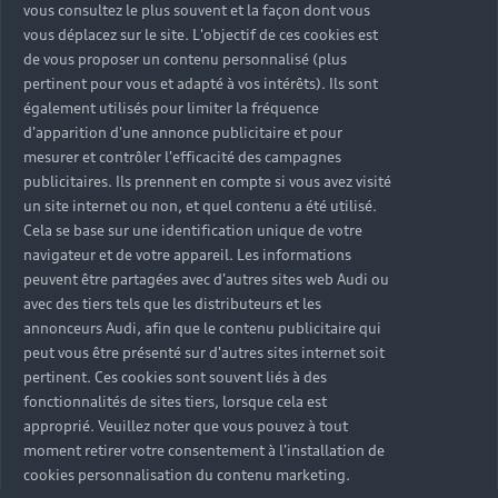
vous consultez le plus souvent et la façon dont vous
Modèles
vous déplacez sur le site. L'objectif de ces cookies est
Tous les modèles
de vous proposer un contenu personnalisé (plus
pertinent pour vous et adapté à vos intérêts). Ils sont
Achat et location
Recherche de véhicules neufs
également utilisés pour limiter la fréquence
Électrique
d'apparition d'une annonce publicitaire et pour
Véhicules d'occasion disponibles
Votre Audi
mesurer et contrôler l'efficacité des campagnes
Voir nos véhicules disponibles
Hybride rechargeable
publicitaires. Ils prennent en compte si vous avez visité
Demander un essai
Offres du moment
un site internet ou non, et quel contenu a été utilisé.
Sport
Univers Audi
Cela se base sur une identification unique de votre
Contactez-nous
Entretenir et réparer mon Audi
navigateur et de votre appareil. Les informations
peuvent être partagées avec d'autres sites web Audi ou
Action de Service EA 189
avec des tiers tels que les distributeurs et les
Notre vision
annonceurs Audi, afin que le contenu publicitaire qui
Cotrans Assistance
peut vous être présenté sur d'autres sites internet soit
Audi Sport
pertinent. Ces cookies sont souvent liés à des
Campagne de rappel Airbag Takata
© 2024 Cotrans Automobiles. Tous droits réservés.
Carrières
fonctionnalités de sites tiers, lorsque cela est
approprié. Veuillez noter que vous pouvez à tout
Mentions légales
Politique sur les cookies
moment retirer votre consentement à l'installation de
Gérer vos cookies
Politique de confidentialité
cookies personnalisation du contenu marketing.
Étiquettes énergétiques pneumatiques
Carrières