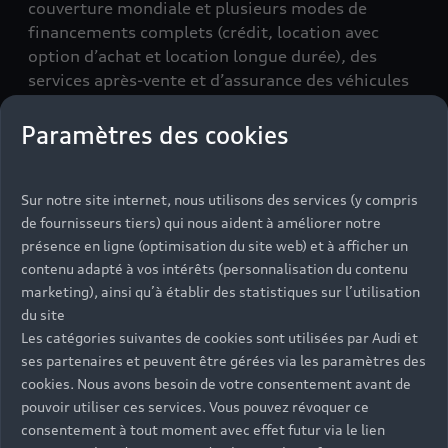
couverture mondiale et plusieurs modes de
financements complets (crédit, location avec
option d’achat et location longue durée), des
services après-vente et d’assurance des véhicules
du Groupe Volkswagen. Nous sommes plus que
jamais en mouvement pour assurer en
Paramètres des cookies
permanence votre mobilité.
Sur notre site internet, nous utilisons des services (y compris
de fournisseurs tiers) qui nous aident à améliorer notre
Table
présence en ligne (optimisation du site web) et à afficher un
Formules de financement
contenu adapté à vos intérêts (personnalisation du contenu
marketing), ainsi qu’à établir des statistiques sur l’utilisation
du site
Particuliers
Les catégories suivantes de cookies sont utilisées par Audi et
ses partenaires et peuvent être gérées via les paramètres des
Professionnels
cookies. Nous avons besoin de votre consentement avant de
pouvoir utiliser ces services. Vous pouvez révoquer ce
Crédit classique
consentement à tout moment avec effet futur via le lien