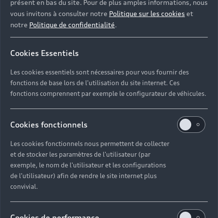
présent en bas du site. Pour de plus amples informations, nous
vous invitons à consulter notre
Politique sur les cookies
et
›
›
notre
Politique de confidentialité
.
›
Cookies Essentiels
›
›
Les cookies essentiels sont nécessaires pour vous fournir des
›
fonctions de base lors de l'utilisation du site internet. Ces
LOA Abregio Style
fonctions comprennent par exemple le configurateur de véhicules.
›
›
Cookies fonctionnels
›
Les cookies fonctionnels nous permettent de collecter
et de stocker les paramètres de l'utilisateur (par
exemple, le nom de l'utilisateur et les configurations
de l'utilisateur) afin de rendre le site internet plus
Crédit bail
convivial.
Cookies de performance