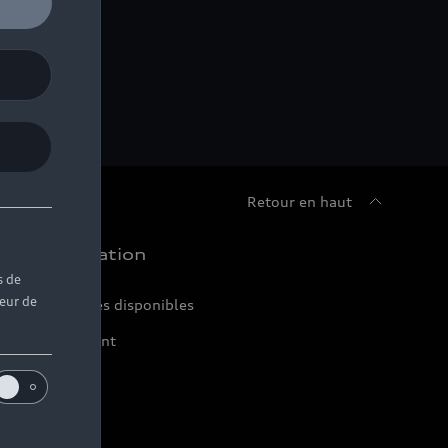
Retour en haut
chat et location
s de
teur de
ir nos véhicules disponibles
ffres du moment