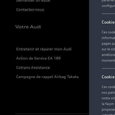
Demander un essai
paramètr
configura
Contactez-nous
Cookie
Votre Audi
Ces cook
informat
pages qu
Entretenir et réparer mon Audi
sur le si
améliore
Action de Service EA 189
moment r
Cotrans Assistance
Cookie
Campagne de rappel Airbag Takata
Ces cook
nos part
notre si
la façon
proposer