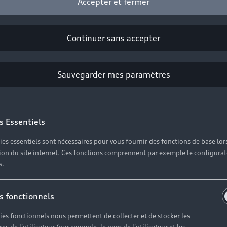
Accepter et fermer
Continuer sans accepter
Sauvegarder mes paramètres
s Essentiels
Modèles
A
ies essentiels sont nécessaires pour vous fournir des fonctions de base lor
ation du site internet. Ces fonctions comprennent par exemple le configura
Vo
s.
Électrique
O
Hybride rechargeable
s fonctionnels
Sport
ies fonctionnels nous permettent de collecter et de stocker les