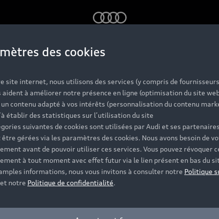
Audi
mètres des cookies
stème de navigation
e site internet, nous utilisons des services (y compris de fournisseurs
 aident à améliorer notre présence en ligne (optimisation du site web
r un contenu adapté à vos intérêts (personnalisation du contenu mark
’à établir des statistiques sur l’utilisation du site
gories suivantes de cookies sont utilisées par Audi et ses partenaires
 être gérées via les paramètres des cookies. Nous avons besoin de vo
ement avant de pouvoir utiliser ces services. Vous pouvez révoquer c
ement à tout moment avec effet futur via le lien présent en bas du si
disponibilités. Nous vous
 amples informations, nous vous invitons à consulter notre
Politique s
et notre
Politique de confidentialité
.
ent le mieux.