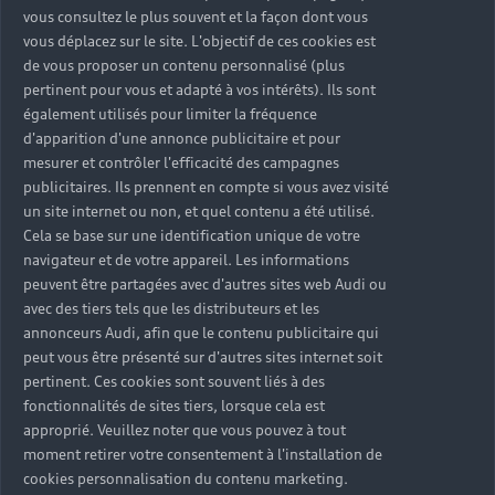
vous consultez le plus souvent et la façon dont vous
vous déplacez sur le site. L'objectif de ces cookies est
Modèles
de vous proposer un contenu personnalisé (plus
Tous les modèles
pertinent pour vous et adapté à vos intérêts). Ils sont
Achat et location
également utilisés pour limiter la fréquence
Recherche de véhicules neufs
d'apparition d'une annonce publicitaire et pour
Électrique
mesurer et contrôler l'efficacité des campagnes
Véhicules d'occasion disponibles
Votre Audi
Voir nos véhicules disponibles
publicitaires. Ils prennent en compte si vous avez visité
Hybride rechargeable
un site internet ou non, et quel contenu a été utilisé.
Demander un essai
Offres du moment
Cela se base sur une identification unique de votre
Sport
Univers Audi
navigateur et de votre appareil. Les informations
Contactez-nous
Entretenir et réparer mon Audi
peuvent être partagées avec d'autres sites web Audi ou
avec des tiers tels que les distributeurs et les
Action de Service EA 189
annonceurs Audi, afin que le contenu publicitaire qui
Notre vision
peut vous être présenté sur d'autres sites internet soit
Cotrans Assistance
pertinent. Ces cookies sont souvent liés à des
Audi Sport
fonctionnalités de sites tiers, lorsque cela est
Campagne de rappel Airbag Takata
© 2024 Cotrans Automobiles. Tous droits réservés.
Carrières
approprié. Veuillez noter que vous pouvez à tout
moment retirer votre consentement à l'installation de
Mentions légales
Politique sur les cookies
cookies personnalisation du contenu marketing.
Gérer vos cookies
Politique de confidentialité