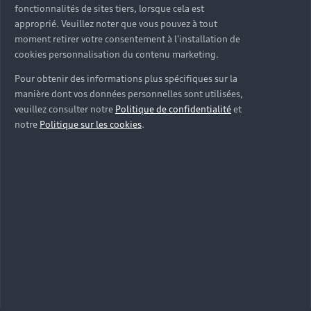
fonctionnalités de sites tiers, lorsque cela est
Modèles
approprié. Veuillez noter que vous pouvez à tout
Tous les modèles
moment retirer votre consentement à l'installation de
Achat et location
cookies personnalisation du contenu marketing.
Recherche de véhicules neufs
Électrique
Pour obtenir des informations plus spécifiques sur la
Véhicules d'occasion disponibles
Votre Audi
manière dont vos données personnelles sont utilisées,
Voir nos véhicules disponibles
Hybride rechargeable
veuillez consulter notre
Politique de confidentialité
et
Demander un essai
notre
Politique sur les cookies
.
Offres du moment
Sport
Univers Audi
Contactez-nous
Entretenir et réparer mon Audi
Action de Service EA 189
Notre vision
Cotrans Assistance
Audi Sport
Campagne de rappel Airbag Takata
© 2024 Cotrans Automobiles. Tous droits réservés.
Carrières
Mentions légales
Politique sur les cookies
Gérer vos cookies
Politique de confidentialité