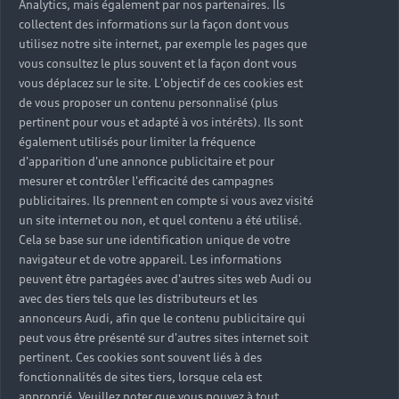
Analytics, mais également par nos partenaires. Ils
collectent des informations sur la façon dont vous
utilisez notre site internet, par exemple les pages que
vous consultez le plus souvent et la façon dont vous
Vous activez cette option quand
Confort
vous déplacez sur le site. L'objectif de ces cookies est
vous le souhaitez
de vous proposer un contenu personnalisé (plus
pertinent pour vous et adapté à vos intérêts). Ils sont
également utilisés pour limiter la fréquence
d'apparition d'une annonce publicitaire et pour
mesurer et contrôler l'efficacité des campagnes
Vous profitez d'un son clair sans
publicitaires. Ils prennent en compte si vous avez visité
un site internet ou non, et quel contenu a été utilisé.
brouillage et vous n'avez plus à
Qualité
Cela se base sur une identification unique de votre
rechercher votre station préférée
navigateur et de votre appareil. Les informations
peuvent être partagées avec d'autres sites web Audi ou
avec des tiers tels que les distributeurs et les
annonceurs Audi, afin que le contenu publicitaire qui
peut vous être présenté sur d'autres sites internet soit
Vous accédez à des
pertinent. Ces cookies sont souvent liés à des
informations
fonctionnalités de sites tiers, lorsque cela est
supplémentaires,
approprié. Veuillez noter que vous pouvez à tout