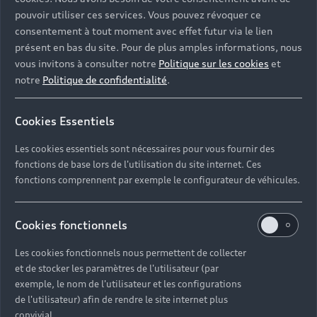
pouvoir utiliser ces services. Vous pouvez révoquer ce
consentement à tout moment avec effet futur via le lien
présent en bas du site. Pour de plus amples informations, nous
vous invitons à consulter notre
Politique sur les cookies
et
L’option radiodiffusion
notre
Politique de confidentialité
.
numérique¹ permet une réception
parfaite des stations radio
Cookies Essentiels
diffusées de manière numérique
Les cookies essentiels sont nécessaires pour vous fournir des
(norme DAB comprenant le DAB+
fonctions de base lors de l'utilisation du site internet. Ces
fonctions comprennent par exemple le configurateur de véhicules.
et le DMB Audio) en plus de l’offre
de stations analogiques. Elle vous
Cookies fonctionnels
fournit également des
Les cookies fonctionnels nous permettent de collecter
informations intéressantes, telles
et de stocker les paramètres de l'utilisateur (par
que le nom de l’artiste et le titre
exemple, le nom de l'utilisateur et les configurations
de l'utilisateur) afin de rendre le site internet plus
de la chanson, et des
convivial.