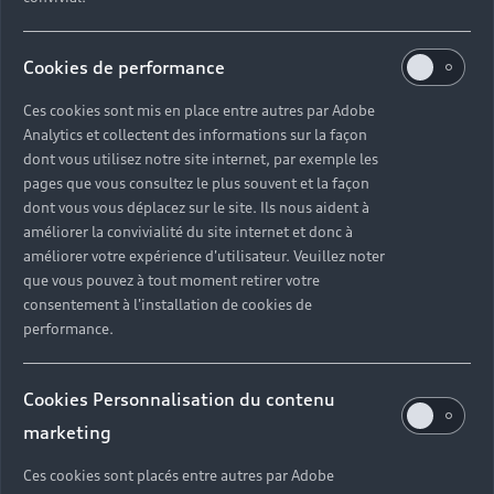
informations supplémentaires
sous la forme de diaporama (par
Cookies de performance
exemple la pochette du titre que
Ces cookies sont mis en place entre autres par Adobe
vous écoutez ou la météo).Un
Analytics et collectent des informations sur la façon
deuxième récepteur DAB équipé
dont vous utilisez notre site internet, par exemple les
pages que vous consultez le plus souvent et la façon
d’une deuxième antenne DAB
dont vous vous déplacez sur le site. Ils nous aident à
recherche continuellement des
améliorer la convivialité du site internet et donc à
fréquences de réception
améliorer votre expérience d'utilisateur. Veuillez noter
que vous pouvez à tout moment retirer votre
alternatives à la station choisie.
consentement à l'installation de cookies de
La liste des stations est mise à
performance.
jour simultanément.
Cookies Personnalisation du contenu
marketing
Téléchargez l’application myAudi
Ces cookies sont placés entre autres par Adobe