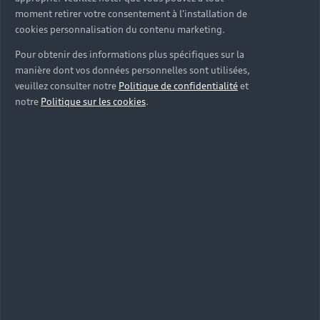
moment retirer votre consentement à l'installation de
telles que le nom de
cookies personnalisation du contenu marketing.
l’artiste et du titre
Informations
que vous écoutez
Pour obtenir des informations plus spécifiques sur la
manière dont vos données personnelles sont utilisées,
veuillez consulter notre
Politique de confidentialité
et
notre
Politique sur les cookies
.
Les durées d’activation en
un coup d’œil
Découvrez un service aussi flexible que votre vie.
Aujourd’hui plus que jamais, vous souhaitez
pouvoir organiser et optimiser votre temps
librement. Afin que votre Audi évolue en même
temps que vos besoins, vous avec le choix parmi
plusieurs durées d’activation.