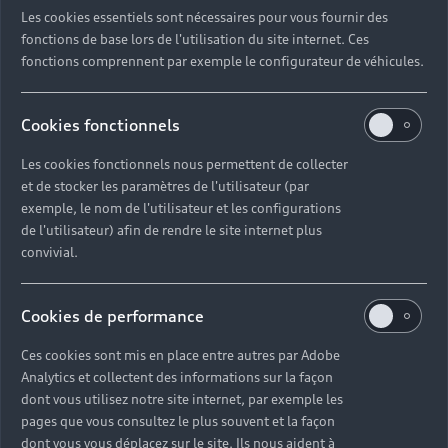
Les cookies essentiels sont nécessaires pour vous fournir des
fonctions de base lors de l'utilisation du site internet. Ces
fonctions comprennent par exemple le configurateur de véhicules.
You can enter the name of the petrol station. The
Audi connect plug and play app usually enters the
address automatically.
Cookies fonctionnels
Les cookies fonctionnels nous permettent de collecter
et de stocker les paramètres de l'utilisateur (par
Retour en haut
exemple, le nom de l'utilisateur et les configurations
de l'utilisateur) afin de rendre le site internet plus
convivial.
Accès rapides
Cookies de performance
Modèles
Tous les modèles
Ces cookies sont mis en place entre autres par Adobe
Achat et location
Analytics et collectent des informations sur la façon
Recherche de véhicules neufs
dont vous utilisez notre site internet, par exemple les
Électrique
pages que vous consultez le plus souvent et la façon
Véhicules d'occasion disponibles
Votre Audi
Voir nos véhicules disponibles
dont vous vous déplacez sur le site. Ils nous aident à