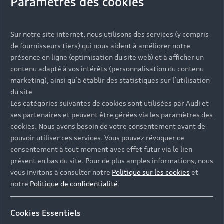
Paramètres des cookies
the tank fill level and can therefore measure the
refuelled volume. The Audi DataPlug sends the
information about the tank fill level of your
Sur notre site internet, nous utilisons des services (y compris
vehicle to the app as soon as you start your Audi.
de fournisseurs tiers) qui nous aident à améliorer notre
You will then be asked if you want to record the
présence en ligne (optimisation du site web) et à afficher un
process.
contenu adapté à vos intérêts (personnalisation du contenu
marketing), ainsi qu’à établir des statistiques sur l’utilisation
du site
Les catégories suivantes de cookies sont utilisées par Audi et
You can enter information such as the fuel price
ses partenaires et peuvent être gérées via les paramètres des
and miles driven in the Audi connect plug and play
cookies. Nous avons besoin de votre consentement avant de
app to keep an eye on your costs.
pouvoir utiliser ces services. Vous pouvez révoquer ce
consentement à tout moment avec effet futur via le lien
présent en bas du site. Pour de plus amples informations, nous
vous invitons à consulter notre
Politique sur les cookies
et
notre
Politique de confidentialité
.
All refuelling instances you made and saved while
using the Audi DataPlug and the app will be
shown in the history.
Cookies Essentiels