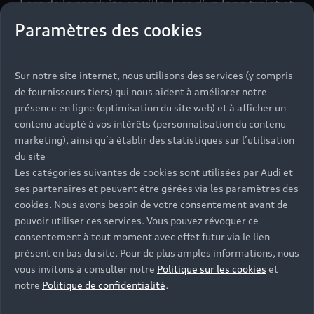
Lors de la conduite en ville, lors d'un long trajet et
lors du stationnement, des systèmes d'assistance
Paramètres des cookies
intelligents soutiennent le conducteur et offrent
encore plus de confort. Configurez dès
maintenant le modèle de votre choix avec les
Sur notre site internet, nous utilisons des services (y compris
services numériques d'Audi connect.
de fournisseurs tiers) qui nous aident à améliorer notre
présence en ligne (optimisation du site web) et à afficher un
Découvrir la gamme Q3
contenu adapté à vos intérêts (personnalisation du contenu
marketing), ainsi qu’à établir des statistiques sur l’utilisation
du site
Les catégories suivantes de cookies sont utilisées par Audi et
ses partenaires et peuvent être gérées via les paramètres des
cookies. Nous avons besoin de votre consentement avant de
pouvoir utiliser ces services. Vous pouvez révoquer ce
consentement à tout moment avec effet futur via le lien
présent en bas du site. Pour de plus amples informations, nous
vous invitons à consulter notre
Politique sur les cookies
et
notre
Politique de confidentialité
.