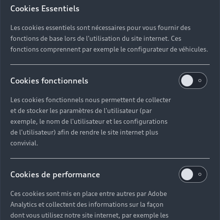
Application myAudi
Cookies Essentiels
Avec l'application myAudi, vous pouvez consulter
Les cookies essentiels sont nécessaires pour vous fournir des
des informations importantes sur le niveau du
fonctions de base lors de l'utilisation du site internet. Ces
réservoir, l'autonomie ou le niveau d'huile
fonctions comprennent par exemple le configurateur de véhicules.
directement sur votre appareil mobile,
programmer facilement la climatisation en
Cookies fonctionnels
fonction de vos besoins via la télécommande ou
simplement ouvrir et fermer votre véhicule à
Les cookies fonctionnels nous permettent de collecter
distance. Avec l'application myAudi, vous avez
et de stocker les paramètres de l'utilisateur (par
tout d'un coup d'œil et votre Audi est toujours
exemple, le nom de l'utilisateur et les configurations
avec vous.
de l'utilisateur) afin de rendre le site internet plus
convivial.
En savoir plus
Cookies de performance
Retour en haut
Ces cookies sont mis en place entre autres par Adobe
Analytics et collectent des informations sur la façon
dont vous utilisez notre site internet, par exemple les
Accès rapides