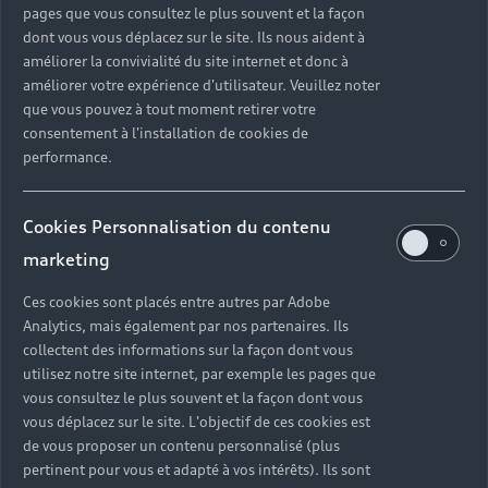
pages que vous consultez le plus souvent et la façon
dont vous vous déplacez sur le site. Ils nous aident à
Modèles
améliorer la convivialité du site internet et donc à
améliorer votre expérience d'utilisateur. Veuillez noter
Tous les modèles
que vous pouvez à tout moment retirer votre
Achat et location
Recherche de véhicules neufs
consentement à l'installation de cookies de
Électrique
performance.
Véhicules d'occasion disponibles
Votre Audi
Voir nos véhicules disponibles
Hybride rechargeable
Demander un essai
Cookies Personnalisation du contenu
Offres du moment
Sport
Univers Audi
marketing
Contactez-nous
Entretenir et réparer mon Audi
Ces cookies sont placés entre autres par Adobe
Action de Service EA 189
Analytics, mais également par nos partenaires. Ils
Notre vision
collectent des informations sur la façon dont vous
Cotrans Assistance
utilisez notre site internet, par exemple les pages que
Audi Sport
vous consultez le plus souvent et la façon dont vous
Campagne de rappel Airbag Takata
© 2024 Cotrans Automobiles. Tous droits réservés.
vous déplacez sur le site. L'objectif de ces cookies est
Carrières
de vous proposer un contenu personnalisé (plus
Mentions légales
Politique sur les cookies
pertinent pour vous et adapté à vos intérêts). Ils sont