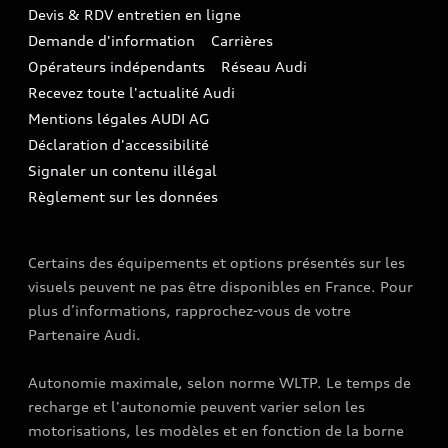
TVS
Devis & RDV entretien en ligne
Action de Service EA 189
Espace actualités Audi
Demande d'information
Carrières
LLD
Audi Assistance
Opérateurs indépendants
Réseau Audi
Carrières
Recevez toute l'actualité Audi
Campagne de rappel Airbag Takata
Espace Presse
Mentions légales AUDI AG
Mise à jour logiciel
Déclaration d'accessibilité
Signaler un contenu illégal
Règlement sur les données
Certains des équipements et options présentés sur les
visuels peuvent ne pas être disponibles en France. Pour
plus d’informations, rapprochez-vous de votre
Partenaire Audi.
Autonomie maximale, selon norme WLTP. Le temps de
recharge et l'autonomie peuvent varier selon les
motorisations, les modèles et en fonction de la borne