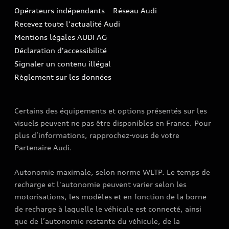
Audi Assistance
Opérateurs indépendants
Réseau Audi
Carrières
Recevez toute l'actualité Audi
Campagne de rappel Airbag Takata
Espace Presse
Mentions légales AUDI AG
Mise à jour logiciel
Déclaration d'accessibilité
Signaler un contenu illégal
Règlement sur les données
Certains des équipements et options présentés sur les
visuels peuvent ne pas être disponibles en France. Pour
plus d’informations, rapprochez-vous de votre
Partenaire Audi.
Autonomie maximale, selon norme WLTP. Le temps de
recharge et l'autonomie peuvent varier selon les
motorisations, les modèles et en fonction de la borne
de recharge à laquelle le véhicule est connecté, ainsi
que de l’autonomie restante du véhicule, de la