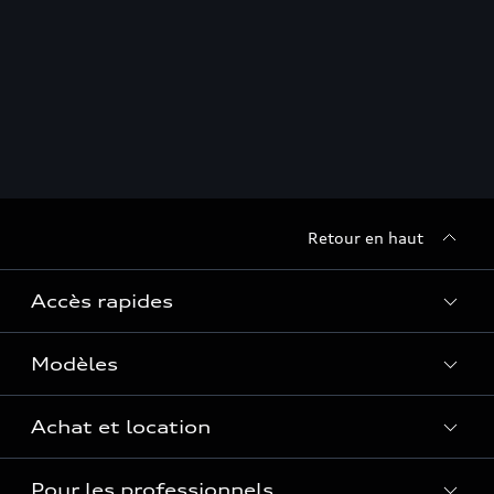
Retour en haut
Accès rapides
Modèles
Quelle Audi me correspond ?
Tous les modèles
Achat et location
Recherche de véhicules neufs
Électrique
Pour les professionnels