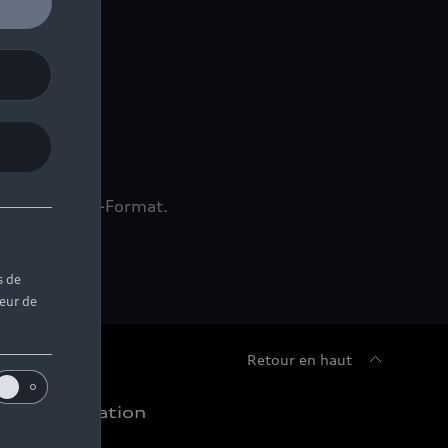
ownload im PDF-Format.
s de
teur de
Retour en haut
chat et location