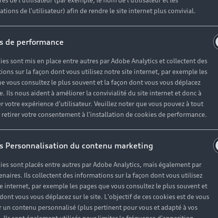
es de l'utilisateur (par exemple, le nom de l'utilisateur et les
Vo
tions de l'utilisateur) afin de rendre le site internet plus convivial.
Électrique
O
s de performance
Hybride rechargeable
Sport
ies sont mis en place entre autres par Adobe Analytics et collectent des
ions sur la façon dont vous utilisez notre site internet, par exemple les
e vous consultez le plus souvent et la façon dont vous vous déplacez
te. Ils nous aident à améliorer la convivialité du site internet et donc à
r votre expérience d'utilisateur. Veuillez noter que vous pouvez à tout
etirer votre consentement à l'installation de cookies de performance.
Univers Audi
s Personnalisation du contenu marketing
ies sont placés entre autres par Adobe Analytics, mais également par
Notre vision
enaires. Ils collectent des informations sur la façon dont vous utilisez
te internet, par exemple les pages que vous consultez le plus souvent et
Audi Sport
 dont vous vous déplacez sur le site. L'objectif de ces cookies est de vous
Carrières
 un contenu personnalisé (plus pertinent pour vous et adapté à vos