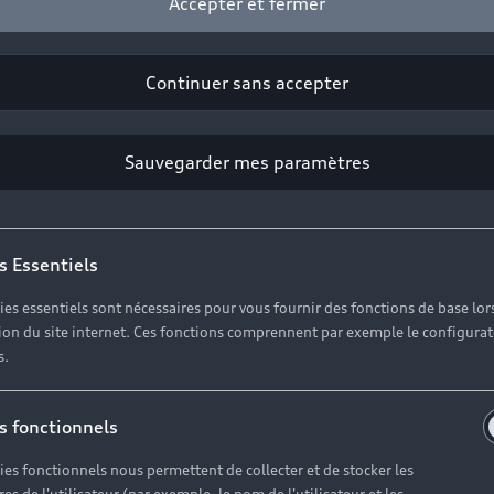
Accepter et fermer
Continuer sans accepter
Sauvegarder mes paramètres
 Audi exclusive: der aktuelle Audi exclusive Flyer als D
s Essentiels
ies essentiels sont nécessaires pour vous fournir des fonctions de base lor
ation du site internet. Ces fonctions comprennent par exemple le configura
s.
s fonctionnels
Modèles
A
ies fonctionnels nous permettent de collecter et de stocker les