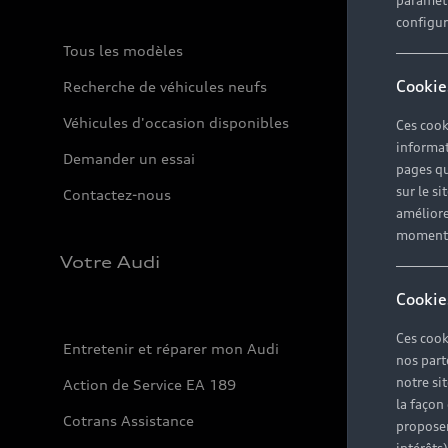
paramètr
configura
Tous les modèles
Cookie
Recherche de véhicules neufs
Véhicules d'occasion disponibles
Ces cook
informat
Demander un essai
pages qu
sur le si
Contactez-nous
améliore
moment r
Votre Audi
Cookie
Ces cook
Entretenir et réparer mon Audi
nos part
notre si
Action de Service EA 189
la façon
Cotrans Assistance
proposer