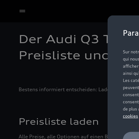
Para
Der Audi Q3 TFSI 
Select dealer
Preisliste und Kat
Sur notr
qui nous
affiche
ainsi qu
Les caté
peuvent
Bestens informiert entscheiden: Laden Sie sich Pr
consent
consent
de plus
cookies
Preisliste laden
Alle Preise, alle Optionen auf einen Blick: Die ak