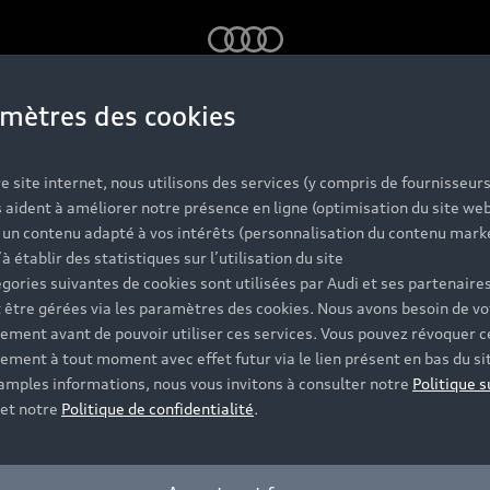
Audi
mètres des cookies
e.
alog.
e site internet, nous utilisons des services (y compris de fournisseurs
 aident à améliorer notre présence en ligne (optimisation du site web
r un contenu adapté à vos intérêts (personnalisation du contenu mark
’à établir des statistiques sur l’utilisation du site
gories suivantes de cookies sont utilisées par Audi et ses partenaires
 être gérées via les paramètres des cookies. Nous avons besoin de vo
eislisten oder Kataloge als PDF auf Ihren Rechner herunte
ement avant de pouvoir utiliser ces services. Vous pouvez révoquer c
ement à tout moment avec effet futur via le lien présent en bas du si
 amples informations, nous vous invitons à consulter notre
Politique s
et notre
Politique de confidentialité
.
tuelle Preisliste als Download im PDF-Format.