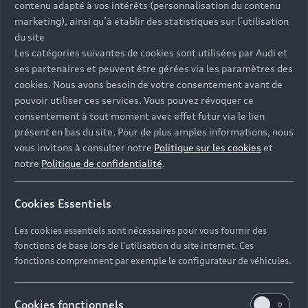
contenu adapté à vos intérêts (personnalisation du contenu
marketing), ainsi qu’à établir des statistiques sur l’utilisation
du site
Retour en haut
Les catégories suivantes de cookies sont utilisées par Audi et
ses partenaires et peuvent être gérées via les paramètres des
Accès rapides
cookies. Nous avons besoin de votre consentement avant de
pouvoir utiliser ces services. Vous pouvez révoquer ce
consentement à tout moment avec effet futur via le lien
Modèles
présent en bas du site. Pour de plus amples informations, nous
Tous les modèles
vous invitons à consulter notre
Politique sur les cookies
et
Achat et location
notre
Politique de confidentialité
.
Recherche de véhicules neufs
Électrique
Véhicules d'occasion disponibles
Votre Audi
Cookies Essentiels
Voir nos véhicules disponibles
Hybride rechargeable
Demander un essai
Les cookies essentiels sont nécessaires pour vous fournir des
Offres du moment
Sport
Univers Audi
fonctions de base lors de l'utilisation du site internet. Ces
Contactez-nous
fonctions comprennent par exemple le configurateur de véhicules.
Entretenir et réparer mon Audi
Action de Service EA 189
Notre vision
Cookies fonctionnels