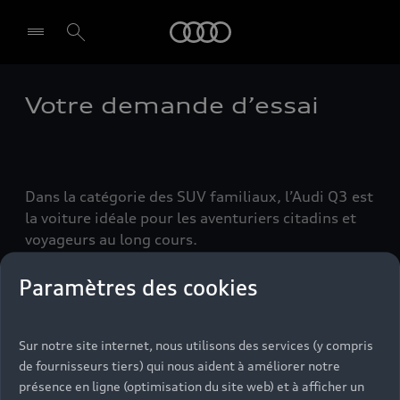
Audi
Votre demande d’essai
Select dealer
Dans la catégorie des SUV familiaux, l’Audi Q3 est
la voiture idéale pour les aventuriers citadins et
voyageurs au long cours.
Paramètres des cookies
Sur notre site internet, nous utilisons des services (y compris
de fournisseurs tiers) qui nous aident à améliorer notre
présence en ligne (optimisation du site web) et à afficher un