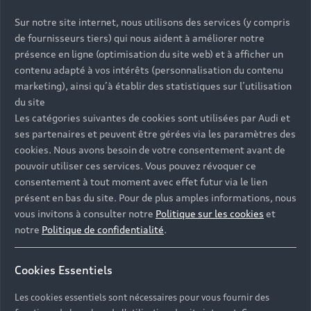
Preisliste laden
Sur notre site internet, nous utilisons des services (y compris
Alle Preise, alle Optionen auf einen Blick: Die
de fournisseurs tiers) qui nous aident à améliorer notre
aktuelle Preisliste als Download im PDF-Format.
présence en ligne (optimisation du site web) et à afficher un
contenu adapté à vos intérêts (personnalisation du contenu
marketing), ainsi qu’à établir des statistiques sur l’utilisation
du site
Preisliste laden
Les catégories suivantes de cookies sont utilisées par Audi et
ses partenaires et peuvent être gérées via les paramètres des
cookies. Nous avons besoin de votre consentement avant de
Audi exclusive Flyer
pouvoir utiliser ces services. Vous pouvez révoquer ce
consentement à tout moment avec effet futur via le lien
Machen Sie aus Ihrem Fahrzeug ein Unikat – durch
présent en bas du site. Pour de plus amples informations, nous
vous invitons à consulter notre
Politique sur les cookies
et
Audi exclusive: der aktuelle Audi exclusive Flyer
notre
Politique de confidentialité
.
als Download im PDF-Format.
Cookies Essentiels
PDF herunterladen
Les cookies essentiels sont nécessaires pour vous fournir des