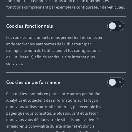
fonctions de base lors de l'utilisation du site internet. Ces
fonctions comprennent par exemple le configurateur de véhicules.
Retour en haut
Cookies fonctionnels
Accès rapides
Les cookies fonctionnels nous permettent de collecter
et de stocker les paramètres de l'utilisateur (par
Modèles
exemple, le nom de l'utilisateur et les configurations
Tous les modèles
de l'utilisateur) afin de rendre le site internet plus
Achat et location
convivial.
Recherche de véhicules neufs
Électrique
Véhicules d'occasion disponibles
Votre Audi
Voir nos véhicules disponibles
Cookies de performance
Hybride rechargeable
Demander un essai
Offres du moment
Ces cookies sont mis en place entre autres par Adobe
Sport
Univers Audi
Analytics et collectent des informations sur la façon
Contactez-nous
Entretenir et réparer mon Audi
dont vous utilisez notre site internet, par exemple les
pages que vous consultez le plus souvent et la façon
Action de Service EA 189
dont vous vous déplacez sur le site. Ils nous aident à
Notre vision
améliorer la convivialité du site internet et donc à
Cotrans Assistance