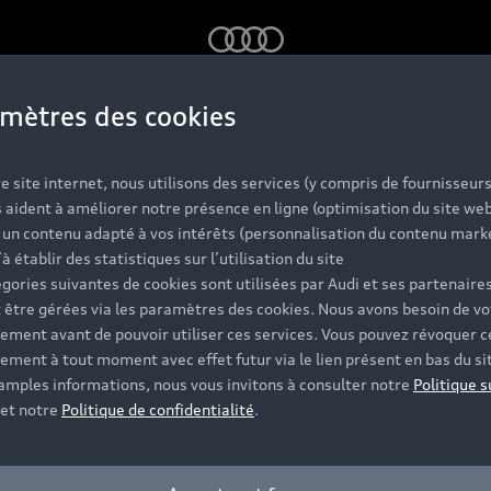
Audi
mètres des cookies
tem
e site internet, nous utilisons des services (y compris de fournisseurs
 aident à améliorer notre présence en ligne (optimisation du site web
r un contenu adapté à vos intérêts (personnalisation du contenu mark
’à établir des statistiques sur l’utilisation du site
gories suivantes de cookies sont utilisées par Audi et ses partenaires
 être gérées via les paramètres des cookies. Nous avons besoin de vo
sumption – this is what every engine designer strives to
ement avant de pouvoir utiliser ces services. Vous pouvez révoquer c
ement à tout moment avec effet futur via le lien présent en bas du si
 amples informations, nous vous invitons à consulter notre
Politique s
et notre
Politique de confidentialité
.