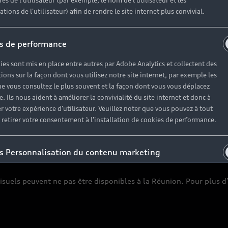
es de l'utilisateur (par exemple, le nom de l'utilisateur et les
Carrières
tions de l'utilisateur) afin de rendre le site internet plus convivial.
s de performance
ies sont mis en place entre autres par Adobe Analytics et collectent des
ions sur la façon dont vous utilisez notre site internet, par exemple les
e vous consultez le plus souvent et la façon dont vous vous déplacez
te. Ils nous aident à améliorer la convivialité du site internet et donc à
r votre expérience d'utilisateur. Veuillez noter que vous pouvez à tout
etirer votre consentement à l'installation de cookies de performance.
 cookies
Politique de confidentialité
Étiquettes énergétique
s Personnalisation du contenu marketing
ies sont placés entre autres par Adobe Analytics, mais également par
isuels peuvent ne pas être disponibles à la Réunion. Pour plus 
enaires. Ils collectent des informations sur la façon dont vous utilisez
te internet, par exemple les pages que vous consultez le plus souvent et
 dont vous vous déplacez sur le site. L'objectif de ces cookies est de vous
 un contenu personnalisé (plus pertinent pour vous et adapté à vos