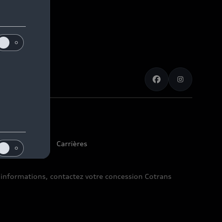
s pneumatiques
Carrières
d’informations, contactez votre concession Cotrans