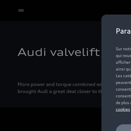
Para
Select dealer
Audi valvelift sys
Sur notr
qui nous
affiche
ainsi qu
Les caté
peuvent
More power and torque combined with less fuel con
consent
brought Audi a great deal closer to this goal.
consent
de plus
cookies