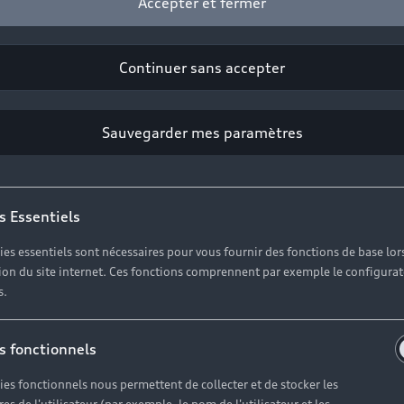
Accepter et fermer
Modèles
A
Vo
Continuer sans accepter
Électrique
O
Hybride rechargeable
Sauvegarder mes paramètres
Sport
s Essentiels
ies essentiels sont nécessaires pour vous fournir des fonctions de base lor
ation du site internet. Ces fonctions comprennent par exemple le configura
Univers Audi
s.
s fonctionnels
Notre vision
ies fonctionnels nous permettent de collecter et de stocker les
Audi Sport