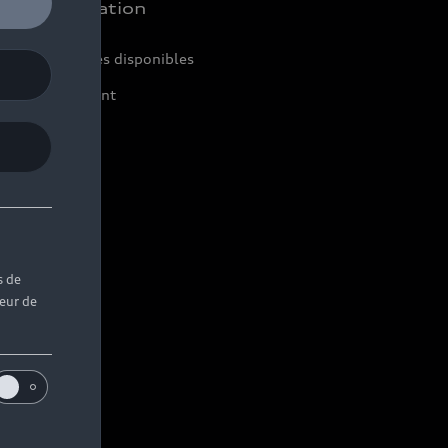
chat et location
ir nos véhicules disponibles
ffres du moment
s de
teur de