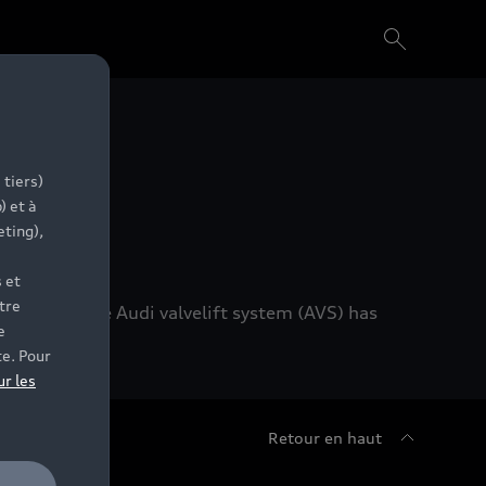
 tiers)
) et à
eting),
 et
tre
 achieve. The Audi valvelift system (AVS) has
e
te. Pour
ur les
Retour en haut