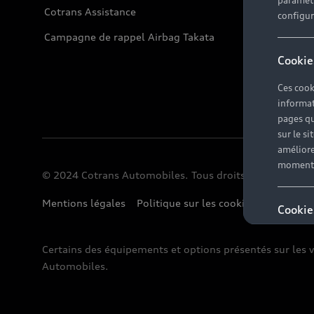
paramètr
Cotrans Assistance
configura
Campagne de rappel Airbag Takata
Cookie
Ces cook
informat
pages qu
sur le si
améliore
moment r
© 2024 Cotrans Automobiles. Tous droits réservés.
Mentions légales
Politique sur les cookies
Gérer vos
Cookie
Ces cook
Certains des équipements et options présentés sur les v
nos part
Automobiles.
notre si
la façon
proposer