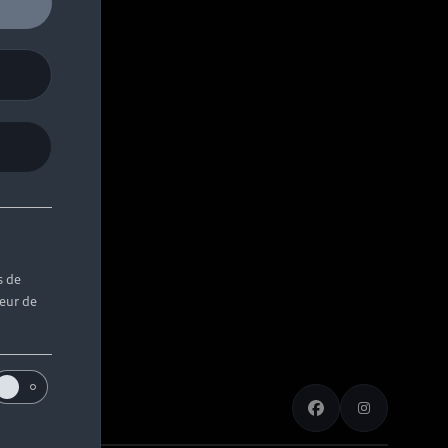
s de
teur de