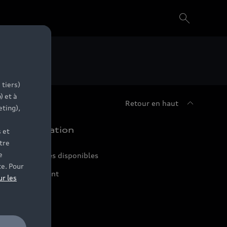
 tiers)
) et à
Retour en haut
eting),
chat et location
 et
tre
e
ir nos véhicules disponibles
te. Pour
ffres du moment
ur les