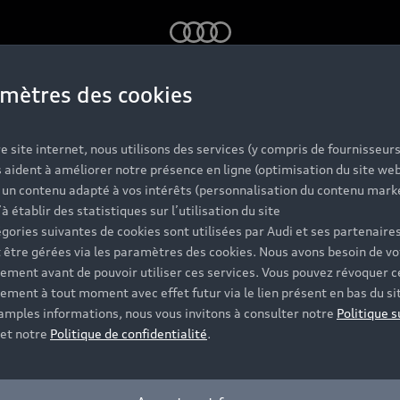
Audi
mètres des cookies
nibles sur le modèle de votre choix.
e site internet, nous utilisons des services (y compris de fournisseurs
 aident à améliorer notre présence en ligne (optimisation du site web
r un contenu adapté à vos intérêts (personnalisation du contenu mark
’à établir des statistiques sur l’utilisation du site
Modèles
A
gories suivantes de cookies sont utilisées par Audi et ses partenaires
 être gérées via les paramètres des cookies. Nous avons besoin de vo
ement avant de pouvoir utiliser ces services. Vous pouvez révoquer c
Vo
ement à tout moment avec effet futur via le lien présent en bas du si
Électrique
O
 amples informations, nous vous invitons à consulter notre
Politique s
et notre
Politique de confidentialité
.
Hybride rechargeable
Sport