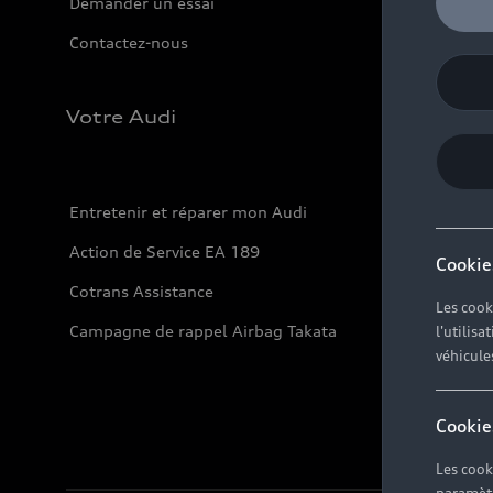
Demander un essai
Contactez-nous
Votre Audi
Entretenir et réparer mon Audi
Action de Service EA 189
Cookie
Cotrans Assistance
Les cook
Campagne de rappel Airbag Takata
l'utilis
véhicule
Cookie
Les cook