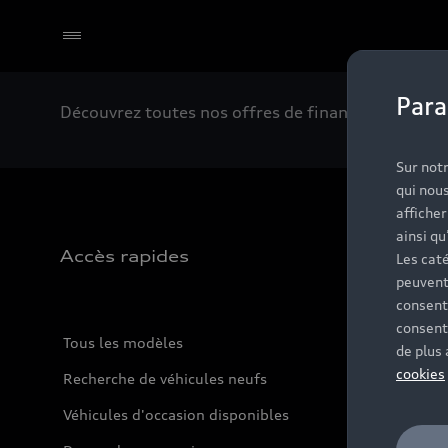
Para
Découvrez toutes nos offres de financement dispo
Select dealer
Sur notr
qui nous
affiche
ainsi qu
Accès rapides
Les caté
peuvent
consent
consent
Tous les modèles
de plus
cookies
Recherche de véhicules neufs
Véhicules d'occasion disponibles