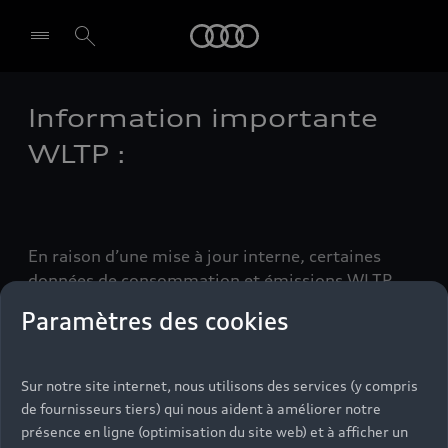
Audi
Information importante
Select dealer
WLTP :
En raison d’une mise à jour interne, certaines
données de consommation et émissions WLTP
peuvent être absentes au sein du configurateur
Paramètres des cookies
(données moteur et résumé de configuration).
N’hésitez pas à vous rapprocher d’un Partenaire
Audi pour plus d’information.
Sur notre site internet, nous utilisons des services (y compris
de fournisseurs tiers) qui nous aident à améliorer notre
Merci de votre compréhension.
présence en ligne (optimisation du site web) et à afficher un