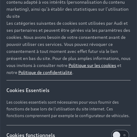
contenu adapté à vos intérêts (personnalisation du contenu
marketing), ainsi qu’à établir des statistiques sur l’utilisation
du site
Retour en haut
Les catégories suivantes de cookies sont utilisées par Audi et
ses partenaires et peuvent être gérées via les paramètres des
Accès rapides
cookies. Nous avons besoin de votre consentement avant de
pouvoir utiliser ces services. Vous pouvez révoquer ce
consentement à tout moment avec effet futur via le lien
Modèles
présent en bas du site. Pour de plus amples informations, nous
Tous les modèles
vous invitons à consulter notre
Politique sur les cookies
et
Achat et location
notre
Politique de confidentialité
.
Recherche de véhicules neufs
Électrique
Véhicules d'occasion disponibles
Votre Audi
Cookies Essentiels
Voir nos véhicules disponibles
Hybride rechargeable
Demander un essai
Les cookies essentiels sont nécessaires pour vous fournir des
Offres du moment
Sport
Univers Audi
fonctions de base lors de l'utilisation du site internet. Ces
Contactez-nous
Entretenir et réparer mon Audi
fonctions comprennent par exemple le configurateur de véhicules.
Action de Service EA 189
Notre vision
Cookies fonctionnels