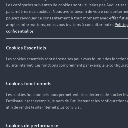
Les catégories suivantes de cookies sont utilisées par Audi et ses
paramètres des cookies. Nous avons besoin de votre consentement 
pouvez révoquer ce consentement à tout moment avec effet futur vi
amples informations, nous vous invitons à consulter notre
Politiq
confidentialité
.
Cookies Essentiels
Les cookies essentiels sont nécessaires pour vous fournir des fonctions 
Retour en haut
du site internet. Ces fonctions comprennent par exemple le configurat
Accès rapides
Cookies fonctionnels
Modèles
Les cookies fonctionnels nous permettent de collecter et de stocker le
l'utilisateur (par exemple, le nom de l'utilisateur et les configurations d
Tous les modèles
afin de rendre le site internet plus convivial.
Achat et location
Recherche de véhicules neufs
Électrique
Cookies de performance
Véhicules d'occasion disponibles
Votre Audi