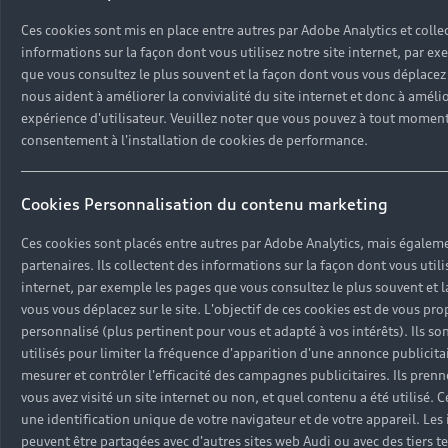
Voir nos véhicules disponibles
Hybride rechargeable
Ces cookies sont mis en place entre autres par Adobe Analytics et colle
Demander un essai
Offres du moment
Sport
Univers Audi
informations sur la façon dont vous utilisez notre site internet, par e
Contactez-nous
que vous consultez le plus souvent et la façon dont vous vous déplacez su
Entretenir et réparer mon Audi
nous aident à améliorer la convivialité du site internet et donc à améli
expérience d'utilisateur. Veuillez noter que vous pouvez à tout moment 
Action de Service EA 189
consentement à l'installation de cookies de performance.
Notre vision
Cotrans Assistance
Audi Sport
Cookies Personnalisation du contenu marketing
Campagne de rappel Airbag Takata
© 2024 Cotrans Automobiles. Tous droits réservés.
Carrières
Ces cookies sont placés entre autres par Adobe Analytics, mais égalem
Mentions légales
Politique sur les cookies
partenaires. Ils collectent des informations sur la façon dont vous utili
Gérer vos cookies
Politique de confidentialité
internet, par exemple les pages que vous consultez le plus souvent et 
Étiquettes énergétiques pneumatiques
Carrières
vous vous déplacez sur le site. L'objectif de ces cookies est de vous p
personnalisé (plus pertinent pour vous et adapté à vos intérêts). Ils s
utilisés pour limiter la fréquence d'apparition d'une annonce publicita
Certains des équipements et options présentés sur les
mesurer et contrôler l'efficacité des campagnes publicitaires. Ils pren
visuels peuvent ne pas être disponibles à la Réunion.
vous avez visité un site internet ou non, et quel contenu a été utilisé. C
une identification unique de votre navigateur et de votre appareil. Les
Pour plus d’informations, contactez votre concession
peuvent être partagées avec d'autres sites web Audi ou avec des tiers te
Cotrans Automobiles.