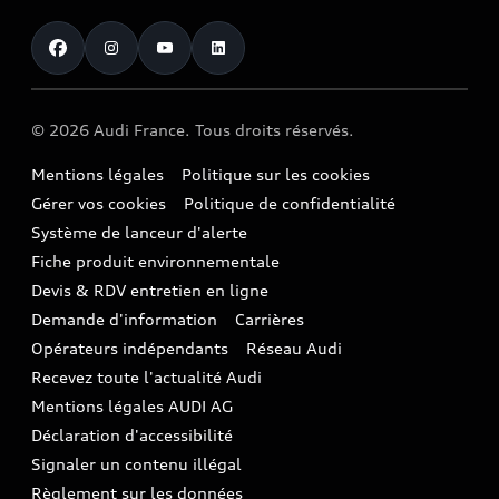
Voiture commerciale
Accessibilité - Clients Sourds et Malentendants
Avant
Offres Après-Vente
Garanties Audi
Histoire du progrès
Voiture de direction
Trouver mon Partenaire Audi
SUV électrique
Accessoires et équipements
Audi rent : location courte durée
Notre vision
SUV société
SUV hybride
Espace personnel myAudi
Espace Client Audi Financial Services
© 2026 Audi France. Tous droits réservés.
Audi Sport
Achat véhicule de société
SUV
Audi connect
Heycar
Mentions légales
Politique sur les cookies
Nos technologies
Avantages voiture société
SUV compact
Gérer vos cookies
Politique de confidentialité
Informations client
myAudi experience
Flotte automobile
Système de lanceur d'alerte
Functions on Demand
Fiche produit environnementale
Audi Shop : Boutique Officielle
TVS
Devis & RDV entretien en ligne
Action de Service EA 189
Espace actualités Audi
Demande d'information
Carrières
LLD
Audi Assistance
Opérateurs indépendants
Réseau Audi
Carrières
Recevez toute l'actualité Audi
Campagne de rappel Airbag Takata
Espace Presse
Mentions légales AUDI AG
Mise à jour logiciel
Déclaration d'accessibilité
Signaler un contenu illégal
Règlement sur les données