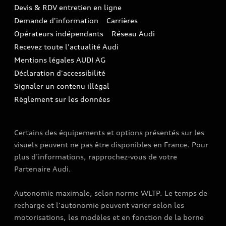
TVS
Devis & RDV entretien en ligne
Action de Service EA 189
Espace actualités Audi
Demande d'information
Carrières
LLD
Audi Assistance
Opérateurs indépendants
Réseau Audi
Carrières
Recevez toute l'actualité Audi
Campagne de rappel Airbag Takata
Espace Presse
Mentions légales AUDI AG
Mise à jour logiciel
Déclaration d'accessibilité
Signaler un contenu illégal
Règlement sur les données
Certains des équipements et options présentés sur les
visuels peuvent ne pas être disponibles en France. Pour
plus d’informations, rapprochez-vous de votre
Partenaire Audi.
Autonomie maximale, selon norme WLTP. Le temps de
recharge et l'autonomie peuvent varier selon les
motorisations, les modèles et en fonction de la borne