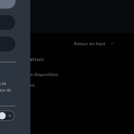
Retour en haut
chat et location
ir nos véhicules disponibles
s de
ffres du moment
teur de