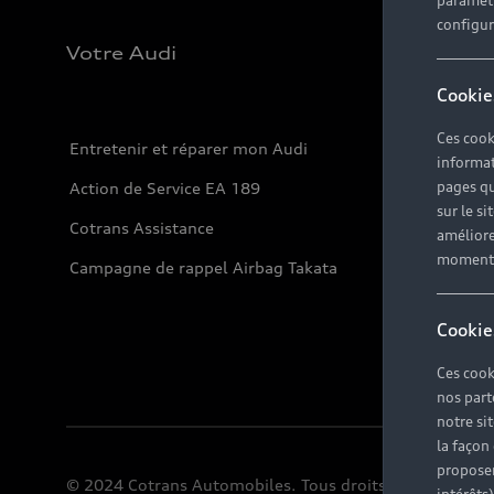
paramètr
configura
Votre Audi
Cookie
Ces cook
Entretenir et réparer mon Audi
informat
pages qu
Action de Service EA 189
sur le si
Cotrans Assistance
améliore
moment r
Campagne de rappel Airbag Takata
Cookie
Ces cook
nos part
notre si
la façon
proposer
© 2024 Cotrans Automobiles. Tous droits réservés.