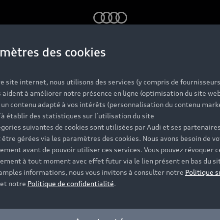
Audi
mètres des cookies
sine.
e site internet, nous utilisons des services (y compris de fournisseurs
 aident à améliorer notre présence en ligne (optimisation du site web
r un contenu adapté à vos intérêts (personnalisation du contenu mark
’à établir des statistiques sur l’utilisation du site
gories suivantes de cookies sont utilisées par Audi et ses partenaires
 être gérées via les paramètres des cookies. Nous avons besoin de vo
e Preisliste als PDF auf Ihren Rechner herunter.
ement avant de pouvoir utiliser ces services. Vous pouvez révoquer c
ement à tout moment avec effet futur via le lien présent en bas du si
 amples informations, nous vous invitons à consulter notre
Politique s
et notre
Politique de confidentialité
.
tuelle Preisliste als Download im PDF-Format.