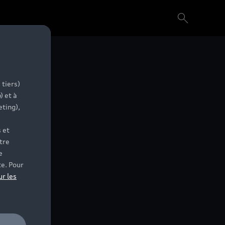
 tiers)
) et à
eting),
 et
tre
e
te. Pour
ur les