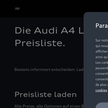
Para
Die Audi A4 Limou
Select dealer
Preisliste.
Sur notr
qui nous
affiche
ainsi qu
Les caté
peuvent
Bestens informiert entscheiden: Laden Sie sich di
consent
consent
de plus
cookies
Preisliste laden
Alle Preise, alle Optionen auf einen Blick: Die ak