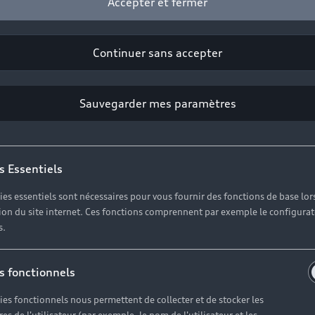
Accepter et fermer
Continuer sans accepter
Sauvegarder mes paramètres
Modèles
A
s Essentiels
Vo
ies essentiels sont nécessaires pour vous fournir des fonctions de base lor
Électrique
O
ation du site internet. Ces fonctions comprennent par exemple le configura
Hybride rechargeable
s.
Sport
s fonctionnels
ies fonctionnels nous permettent de collecter et de stocker les