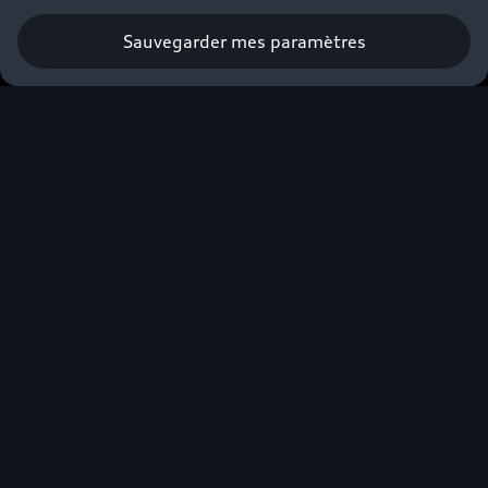
Réserver un essai
Sauvegarder mes paramètres
La compacte
iconique en
version S,
encore plus
intense
Découvrez une conduite dynamique avec la
Nouvelle Audi S3 Sportback. Sa grande