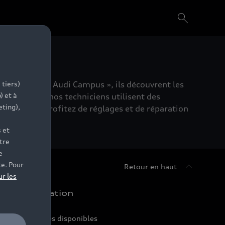
 Au sein des « Audi Campus », ils découvrent les
 tiers)
) et à
 votre Audi, nos techniciens utilisent des
eting),
insi, vous profitez de réglages et de réparation
 et
tre
e
te. Pour
Retour en haut
ur les
chat et location
ir nos véhicules disponibles