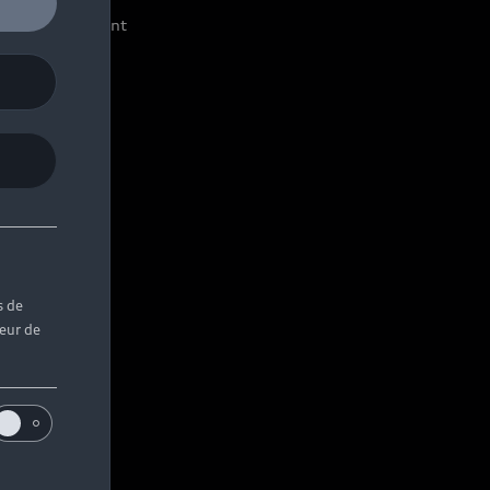
ffres du moment
s de
teur de