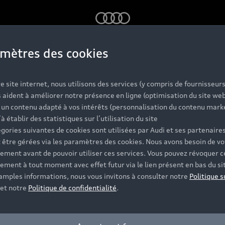
Audi
mètres des cookies
se et du savoir-faire de professionnels formés en continue.
e site internet, nous utilisons des services (y compris de fournisseurs
 aident à améliorer notre présence en ligne (optimisation du site web
rnières évolutions technologies. Pour offrir le meilleur à
r un contenu adapté à vos intérêts (personnalisation du contenu mark
ar Audi et disponibles exclusivement dans nos ateliers. A
’à établir des statistiques sur l’utilisation du site
gories suivantes de cookies sont utilisées par Audi et ses partenaires
 être gérées via les paramètres des cookies. Nous avons besoin de vo
ement avant de pouvoir utiliser ces services. Vous pouvez révoquer c
ement à tout moment avec effet futur via le lien présent en bas du si
 amples informations, nous vous invitons à consulter notre
Politique s
et notre
Politique de confidentialité
.
Modèles
A
Vo