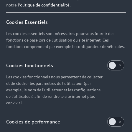
2E et 2F de l’Aéroport Paris-Charles de Gaulle,
notre
Politique de confidentialité
.
l’Audi Service Station permet aux clients Audi de
planifier l’entretien ou la réparation de leur
Cookies Essentiels
véhicule pendant qu’ils partent en voyage, sans
devoir déposer celui-ci en atelier.
Les cookies essentiels sont nécessaires pour vous fournir des
fonctions de base lors de l'utilisation du site internet. Ces
fonctions comprennent par exemple le configurateur de véhicules.
Ce service Audi est
Cookies fonctionnels
proposé en partenariat
Les cookies fonctionnels nous permettent de collecter
avec le Groupe ADP,
et de stocker les paramètres de l'utilisateur (par
exemple, le nom de l'utilisateur et les configurations
gestionnaire de l'aéroport
de l'utilisateur) afin de rendre le site internet plus
convivial.
sous la marque Paris
Aéroport.
Cookies de performance