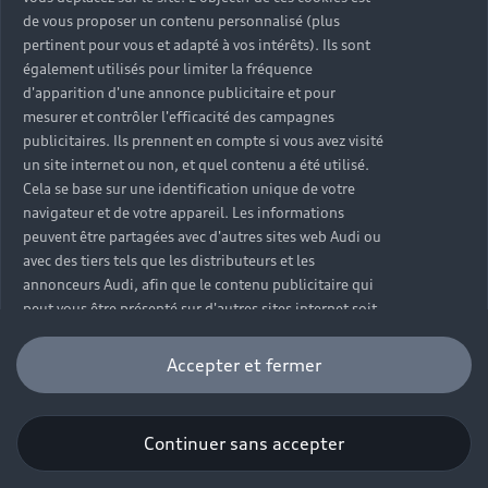
Demander un essai
de vous proposer un contenu personnalisé (plus
Offres du moment
Sport
Univers Audi
pertinent pour vous et adapté à vos intérêts). Ils sont
Contactez-nous
également utilisés pour limiter la fréquence
Entretenir et réparer mon Audi
d'apparition d'une annonce publicitaire et pour
Action de Service EA 189
mesurer et contrôler l'efficacité des campagnes
Notre vision
publicitaires. Ils prennent en compte si vous avez visité
Cotrans Assistance
un site internet ou non, et quel contenu a été utilisé.
Audi Sport
Cela se base sur une identification unique de votre
Campagne de rappel Airbag Takata
navigateur et de votre appareil. Les informations
© 2024 Cotrans Automobiles. Tous droits réservés.
Carrières
peuvent être partagées avec d'autres sites web Audi ou
Mentions légales
Politique sur les cookies
avec des tiers tels que les distributeurs et les
annonceurs Audi, afin que le contenu publicitaire qui
Gérer vos cookies
Politique de confidentialité
peut vous être présenté sur d'autres sites internet soit
Étiquettes énergétiques pneumatiques
Carrières
pertinent. Ces cookies sont souvent liés à des
fonctionnalités de sites tiers, lorsque cela est
Accepter et fermer
approprié. Veuillez noter que vous pouvez à tout
Certains des équipements et options présentés sur les
moment retirer votre consentement à l'installation de
visuels peuvent ne pas être disponibles à la Réunion.
cookies personnalisation du contenu marketing.
Pour plus d’informations, contactez votre concession
Continuer sans accepter
Cotrans Automobiles.
Pour obtenir des informations plus spécifiques sur la