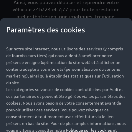
Ainsi, vous pouvez déposer et reprendre votre
véhicule 24h/24 et 7j/7 pour toute prestation
atelier (Entretien, pneumatiques, freinage,
carrosserie, climatisation, pare-brise, …).
Paramètres des cookies
Sur notre site internet, nous utilisons des services (y compris
de fournisseurs tiers) qui nous aident à améliorer notre
présence en ligne (optimisation du site web) et à afficher un
contenu adapté à vos intérêts (personnalisation du contenu
$m.LinkList (LL)
marketing), ainsi qu’à établir des statistiques sur l’utilisation
du site
Les catégories suivantes de cookies sont utilisées par Audi et
ses partenaires et peuvent être gérées via les paramètres des
cookies. Nous avons besoin de votre consentement avant de
L’intégralité du processus est rapide et conçue
pouvoir utiliser ces services. Vous pouvez révoquer ce
pour être facile d’utilisation : vous prenez l’avion,
consentement à tout moment avec effet futur via le lien
nous prenons soin de votre Audi.
présent en bas du site. Pour de plus amples informations, nous
Située dans le parking Premium des Terminaux
vous invitons à consulter notre
Politique sur les cookies
et