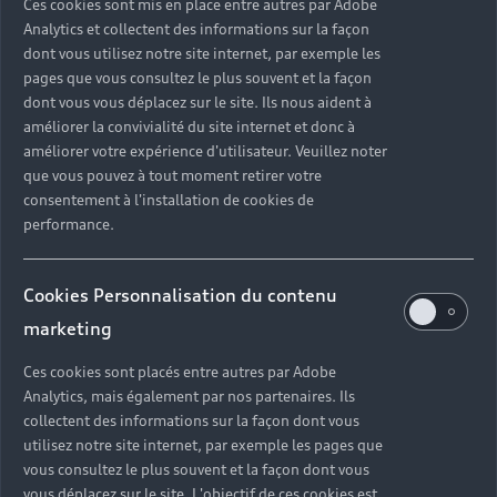
Ces cookies sont mis en place entre autres par Adobe
Analytics et collectent des informations sur la façon
dont vous utilisez notre site internet, par exemple les
pages que vous consultez le plus souvent et la façon
dont vous vous déplacez sur le site. Ils nous aident à
améliorer la convivialité du site internet et donc à
améliorer votre expérience d'utilisateur. Veuillez noter
que vous pouvez à tout moment retirer votre
consentement à l'installation de cookies de
Retour en haut
performance.
Accès rapides
Cookies Personnalisation du contenu
marketing
Modèles
Ces cookies sont placés entre autres par Adobe
Tous les modèles
Analytics, mais également par nos partenaires. Ils
Achat et location
collectent des informations sur la façon dont vous
Recherche de véhicules neufs
Électrique
utilisez notre site internet, par exemple les pages que
vous consultez le plus souvent et la façon dont vous
Véhicules d'occasion disponibles
Votre Audi
Voir nos véhicules disponibles
Hybride rechargeable
vous déplacez sur le site. L'objectif de ces cookies est