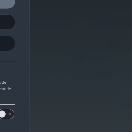
s de
teur de