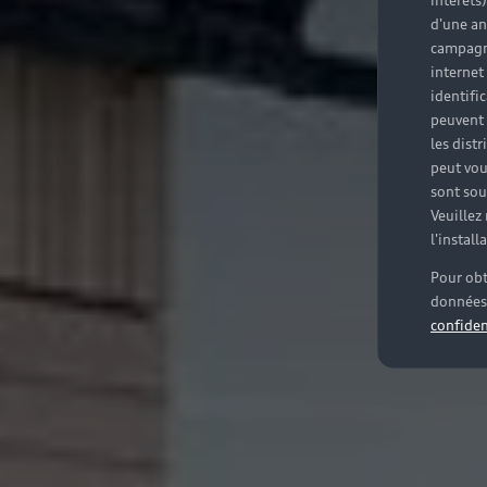
intérêts
d'une an
campagne
internet
identifi
peuvent 
les dist
peut vou
sont souv
Veuillez
l'instal
Pour obt
données 
confiden