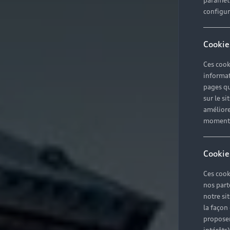
paramètr
configura
Cookie
Ces cook
informat
pages qu
sur le si
améliore
moment r
Cookie
Ces cook
nos part
notre si
la façon
proposer