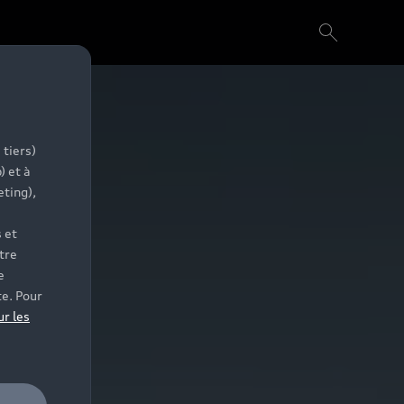
 tiers)
) et à
eting),
 et
tre
e
te. Pour
ur les